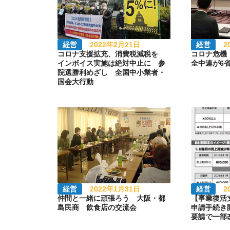
経営
2022年2月21日
経営
2
コロナ支援拡充、消費税減税を
コロナ危機
インボイス実施は絶対中止に 参
全中連が6
院選勝利めざし 全国中小業者・
国会大行動
経営
2022年1月31日
経営
2
仲間と一緒に頑張ろう 大阪・都
【事業復活
島民商 飲食店の交流会
申請手続き
要請で一部