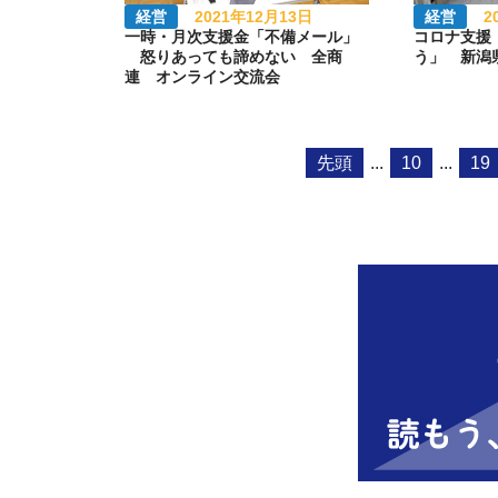
経営
2021年12月13日
経営
2
一時・月次支援金「不備メール」
コロナ支援
怒りあっても諦めない 全商
う」 新潟
連 オンライン交流会
先頭
...
10
...
19