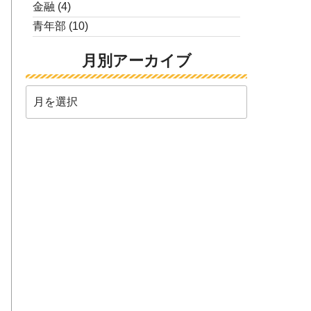
金融
(4)
青年部
(10)
月別アーカイブ
月
別
ア
ー
カ
イ
ブ