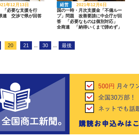
021年12月13日
経営
2021年12月6日
 「必要な支援を行
国の一時・月次支援金「不備ルー
県連 交渉で県が回答
プ」問題 改善要請に中企庁が回
答 「必要なものは個別対応」
全商連 「納得いくまで諦めず」
20
21
...
30
...
最後