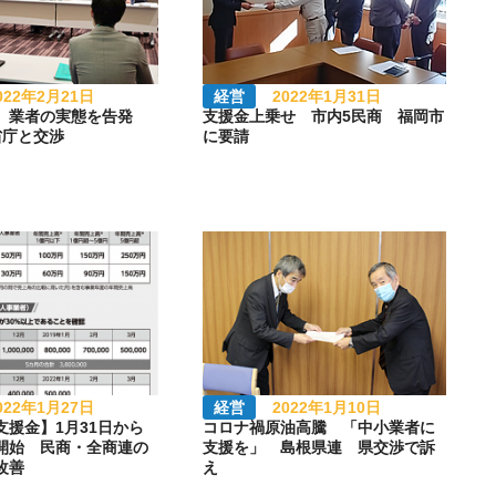
022年2月21日
経営
2022年1月31日
 業者の実態を告発
支援金上乗せ 市内5民商 福岡市
省庁と交渉
に要請
022年1月27日
経営
2022年1月10日
支援金】1月31日から
コロナ禍原油高騰 「中小業者に
開始 民商・全商連の
支援を」 島根県連 県交渉で訴
改善
え