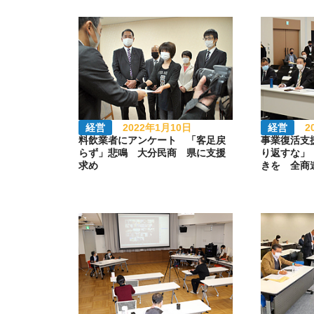
経営
2022年1月10日
経営
2
料飲業者にアンケート 「客足戻
事業復活支
らず」悲鳴 大分民商 県に支援
り返すな」
求め
きを 全商