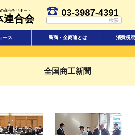
03-3987-4391
の商売をサポート
体連合会
ュース
民商・全商連とは
消費税
全国商工新聞