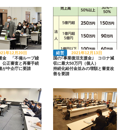
021年12月20日
経営
2021年12月13日
援金 「不備ループ繰
国の｢事業復活支援金｣ コロナ減
 公正審査と再審手続
収に最大50万円（個人）
連が中企庁に要請
持続化給付金並みの増額と審査改
善を要請