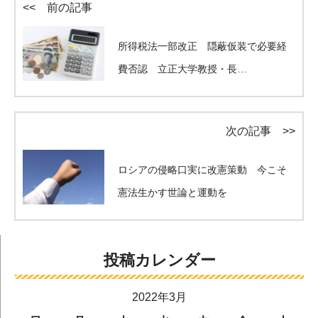
<< 前の記事
所得税法一部改正 隠蔽仮装で必要経
費否認 立正大学教授・長…
次の記事 >>
ロシアの侵略口実に改憲策動 今こそ
憲法生かす世論と運動を
投稿カレンダー
2022年3月