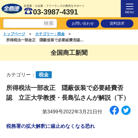
自営業・小企業・フリーランスの商売をサポート
03-3987-4391
MENU
お問い合わせ
資料請求
＞
＞
トップページ
カテゴリー：税金
所得税法一部改正 隠蔽仮装で必要経費否認 立正大学教授・長島弘さんが解説（下）
全国商工新聞
カテゴリー：
税金
所得税法一部改正 隠蔽仮装で必要経費否
認 立正大学教授・長島弘さんが解説（下）
第3499号2022年3月21日付
税務署の拡大解釈に歯止めなくなる恐れ