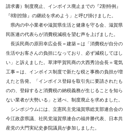
請求書）制度廃止、インボイス廃止までの『2割特例』
『8割控除』の継続を求めよう」と呼び掛けました。
県内の中小業者や滋賀県生活と健康を守る会、滋賀県
民医連の代表らが消費税減税を望む声を上げました。
長浜民商の原田幸広会長＝建築＝は「消費税が自分の
生活やお客さんの負担になっており、必ず減税してほし
い」と訴えました。草津甲賀民商の大西秀治会長＝電気
工事＝は、インボイス制度で新たな税と事務の負担が増
えたと告発。「インボイス登録を取引先に要請されたも
のの、登録すると消費税の納税義務が生じることを知ら
ない業者が大勢いる」と述べ、制度廃止を求めました。
シンポジウムには、立憲民主党滋賀県総支部連合会の
今江政彦県議、社民党滋賀県連合の福井勝代表、日本共
産党の大門実紀史参院議員が参加しました。