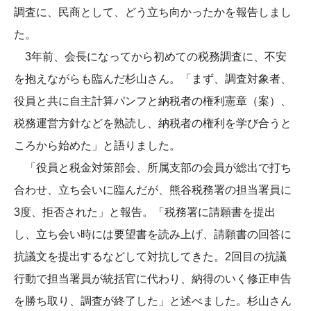
調査に、民商として、どう立ち向かったかを報告しまし
た。
3年前、会長になってから初めての税務調査に、不安
を抱えながらも臨んだ杉山さん。「まず、調査対象者、
役員と共に自主計算パンフと納税者の権利憲章（案）、
税務運営方針などを熟読し、納税者の権利を学び合うと
ころから始めた」と語りました。
「役員と税金対策部会、所属支部の会員が総出で打ち
合わせ、立ち会いに臨んだが、熊谷税務署の担当署員に
3度、拒否された」と報告。「税務署に請願書を提出
し、立ち会い時には要望書を読み上げ、請願書の回答に
抗議文を提出するなどして対抗してきた。2回目の抗議
行動で担当署員が統括官に代わり、納得のいく修正申告
を勝ち取り、調査が終了した」と述べました。杉山さん