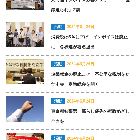
録迫られ」7割
活動
2024年6月24日
消費税は5％に下げ インボイスは廃止
に 各界連が署名提出
活動
2024年6月24日
企業献金の廃止こそ 不公平な税制をた
だす会 定時総会を開く
活動
2024年6月24日
東京都知事選 暮らし優先の都政めざし
全力を
活動
2024年6月24日