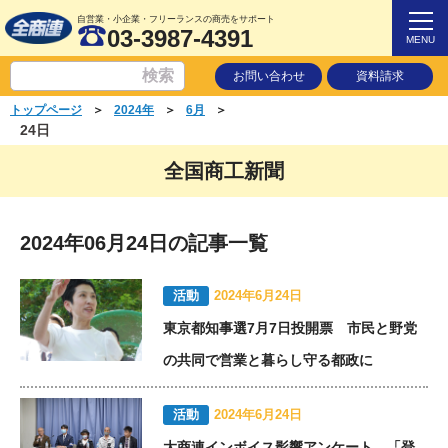
自営業・小企業・フリーランスの商売をサポート
03-3987-4391
MENU
お問い合わせ
資料請求
＞
＞
＞
トップページ
2024年
6月
24日
全国商工新聞
2024年06月24日の記事一覧
活動
2024年6月24日
東京都知事選7月7日投開票 市民と野党
の共同で営業と暮らし守る都政に
活動
2024年6月24日
大商連インボイス影響アンケート 「登