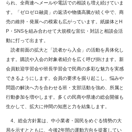
られ、全商連へメールや電話での相談も増え続けていま
す。「ゼロゼロ融資」の返済や物価高騰が続く中で、商
売の維持・発展への模索も広がっています。紙媒体とH
P・SNSを組み合わせて大規模な宣伝・対話と相談会活
動に打って出ます。
読者前面の拡大と「読者から入会」の活動を具体化し
ます。購読や入会の対象者紹介を広く呼び掛けます。新
会員歓迎学習会や班長学習会で民商の多彩な魅力を実感
できるようにします。会員の要求を掘り起こし、悩みや
問題の解決へ力を合わせる班・支部活動を強め、所属と
行動参加を増やします。多くの民商や県連の総会開催も
生かして、拡大に仲間の知恵と力を結集します。
4、総会方針案は、中小業者・国民をめぐる情勢の大
局を示すとともに、今後2年間の運動方向を提案してい