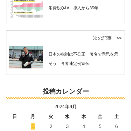
消費税Q&A 導入から35年
次の記事 >>
日本の税制は不公正 署名で意思を示
そう 各界連定例宣伝
投稿カレンダー
2024年4月
日
月
火
水
木
金
土
1
2
3
4
5
6