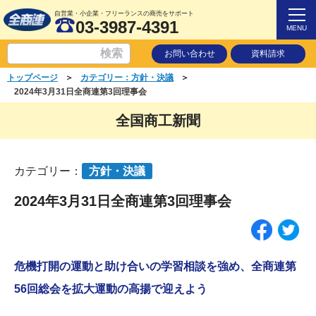
自営業・小企業・フリーランスの商売をサポート
03-3987-4391
MENU
お問い合わせ
資料請求
＞
＞
トップページ
カテゴリー：方針・決議
2024年3月31日全商連第3回理事会
全国商工新聞
カテゴリー：
方針・決議
2024年3月31日全商連第3回理事会
危機打開の運動と助け合いの学習相談を強め、全商連第
56回総会を拡大運動の高揚で迎えよう