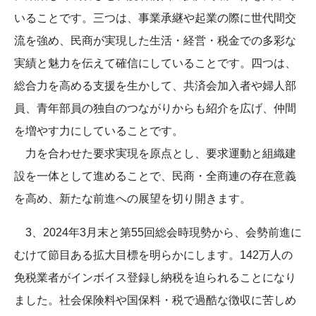
いることです。三つは、事業承継や起業の際に世代間交
流を強め、民商が実現した生活・経営・税金での多彩な
実績と魅力を伝えて確信にしていることです。四つは、
総合力を高める支援を生かして、共済会加入者や婦人部
員、青年部員の独自のつながりからも紹介を広げ、仲間
を増やす力にしていることです。
力を合わせた要求実現を原点とし、要求運動と組織建
設を一体として進めることで、民商・全商連の存在意義
を高め、新たな前進への展望を切り開きます。
3、2024年3月末と第55回総会時現勢から、会勢前進に
むけて節目ある拡大目標を明らかにします。142万人の
免税業者がインボイス登録し納税を迫られることになり
ました。社会保険料や国保料・税で過酷な徴収に苦しめ