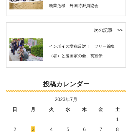
廃業危機 外国特派員協会…
次の記事 >>
インボイス増税反対！ フリー編集
（者）と漫画家の会、初宣伝…
投稿カレンダー
2023年7月
日
月
火
水
木
金
土
1
2
3
4
5
6
7
8