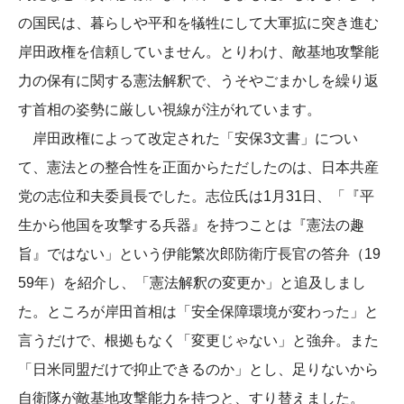
の国民は、暮らしや平和を犠牲にして大軍拡に突き進む
岸田政権を信頼していません。とりわけ、敵基地攻撃能
力の保有に関する憲法解釈で、うそやごまかしを繰り返
す首相の姿勢に厳しい視線が注がれています。
岸田政権によって改定された「安保3文書」につい
て、憲法との整合性を正面からただしたのは、日本共産
党の志位和夫委員長でした。志位氏は1月31日、「『平
生から他国を攻撃する兵器』を持つことは『憲法の趣
旨』ではない」という伊能繁次郎防衛庁長官の答弁（19
59年）を紹介し、「憲法解釈の変更か」と追及しまし
た。ところが岸田首相は「安全保障環境が変わった」と
言うだけで、根拠もなく「変更じゃない」と強弁。また
「日米同盟だけで抑止できるのか」とし、足りないから
自衛隊が敵基地攻撃能力を持つと、すり替えました。