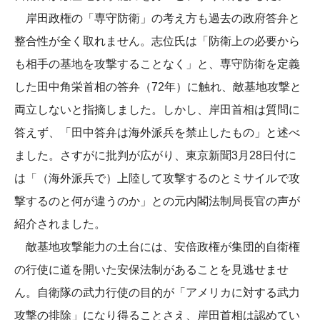
岸田政権の「専守防衛」の考え方も過去の政府答弁と
整合性が全く取れません。志位氏は「防衛上の必要から
も相手の基地を攻撃することなく」と、専守防衛を定義
した田中角栄首相の答弁（72年）に触れ、敵基地攻撃と
両立しないと指摘しました。しかし、岸田首相は質問に
答えず、「田中答弁は海外派兵を禁止したもの」と述べ
ました。さすがに批判が広がり、東京新聞3月28日付に
は「（海外派兵で）上陸して攻撃するのとミサイルで攻
撃するのと何が違うのか」との元内閣法制局長官の声が
紹介されました。
敵基地攻撃能力の土台には、安倍政権が集団的自衛権
の行使に道を開いた安保法制があることを見逃せませ
ん。自衛隊の武力行使の目的が「アメリカに対する武力
攻撃の排除」になり得ることさえ、岸田首相は認めてい