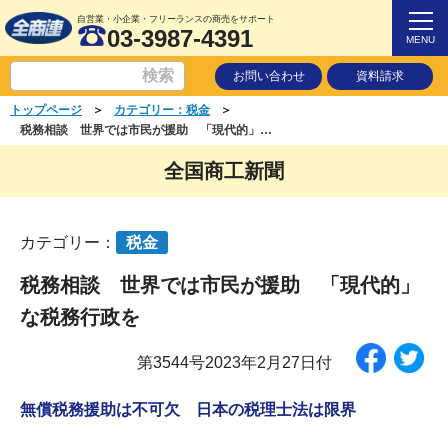
自営業・小企業・フリーランスの商売をサポート
03-3987-4391
MENU
お問い合わせ
資料請求
＞
＞
トップページ
カテゴリー：税金
税務相談 世界では市民が援助 「現代的」な税務行政を
全国商工新聞
カテゴリー：
税金
税務相談 世界では市民が援助 「現代的」
な税務行政を
第3544号2023年2月27日付
無償税務援助は不可欠 日本の税理士法は限界