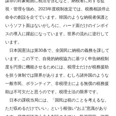
謀罪の対象範囲に税法を含むなど、納税者に対する監
視・管理を強め、2023年度税制改定では、税務相談停止
命令の創設を企てています。韓国のような納税者保護と
いうソフト面はないがしろに、ハード面だけのインボイ
スの導入に躍起になっています。世界の流れに逆行して
います。
日本国憲法は第30条で、全国民に納税の義務を課して
います。この下で、自発的納税協力に基づく申告納税制
度を円滑に機能させるためには、税理士だけが税務援助
を担う体制では限界があります。むしろ諸外国のような
一般市民、ボランティア、非税理士による無償の税務援
助は不可欠だと思うのです。税理士法の限界です。
日本の課税当局には、「国民は税のことを考えるな。
ただ収めるだけでいい」という根強い“お上”意識があり