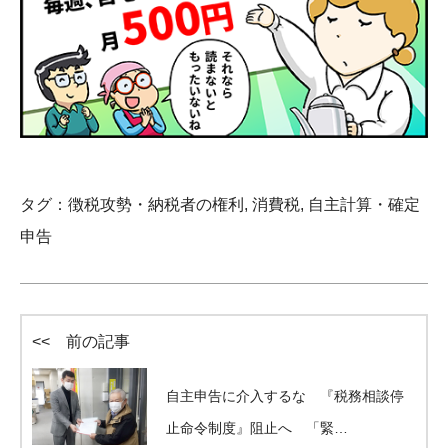
タグ：
徴税攻勢・納税者の権利
,
消費税
,
自主計算・確定
申告
<< 前の記事
自主申告に介入するな 『税務相談停
止命令制度』阻止へ 「緊…