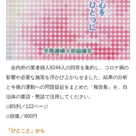
会内外の業者婦人8244人の回答を集約し、コロナ禍の
影響や必要な施策を浮かび上がらせました。結果の分析
と今後の運動への問題提起をまとめた「報告集」を、自
治体の要請・懇談で活用してください。
◇B5判／122ページ
◇頒価／800円
「ひとこと」から