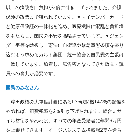
以上の病院窓口負担が2倍に引き上げられました。介護
保険の改悪まで狙われています。▼マイナンバーカード
と健康保険証の一体化を進め、医療機関に混乱と負担増
をもたらし、国民の不安を増幅させています。▼ジェン
ダー平等を敵視し、憲法に自衛隊や緊急事態条項を盛り
込むよう求めるカルト集団・統一協会と自民党の主張は
一致しています。癒着し、広告塔となってきた政党・議
員への審判が必要です。
国民のみなさん
岸田政権の大軍拡計画にあるF35戦闘機147機の配備を
やめれば、消費税率を2％引き下げられます。総合ミサ
イル防衛をやめれば、すべての年金受給者に年間6万円
を上乗せできます。イージスシステム搭載艦2隻を造ら