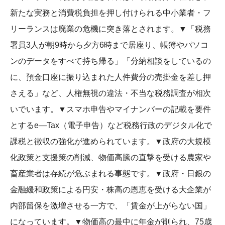
新たな実務と消費税負担を押し付けられる中小業者・フ
リーランスは廃業の危機に突き落とされます。▼「税務
署員3人が朝9時から夕方6時まで居座り、帳簿やパソコ
ンのデータをすべて持ち帰る」「分納相談をしているの
に、預金口座に振り込まれた人件費分の売掛金を差し押
さえる」など、人権無視の違法・不当な税務調査が相次
いでいます。▼スマホ申告やマイナンバーの記載を要件
とするe―Tax（電子申告）など税務行政のデジタル化で
課税と徴収の強化が進められています。▼政府の大規模
化政策と支援策の削減、物価高騰の直撃を受ける農家や
畜産業者は存続が危ぶまれる事態です。▼政府・日銀の
金融緩和政策による円安・株高の恩恵を受ける大企業が
内部留保を激増させる一方で、「賃金が上がらない国」
になっています。▼物価高の最中に年金が削られ、75歳