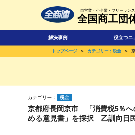
自営業・小企業・フリーランス
全国商工団
解決事例
役立つニ
＞
＞
トップページ
カテゴリー：税金
カテゴリー：
税金
京都府長岡京市 「消費税5％
める意見書」を採択 乙訓向日