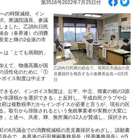
第3516号2022年7月25日付
％への時限減税、イン
択。衆議院議長、参議
しました。乙訓向日民
絡会（各界連）の消費
産党と輝の2会派の市
＝は「とても画期的」
加えて、物価高騰が国
乙訓向日民商の総会で、長岡京市議会の意
の活性化のために「①
見書採択を報告する小倉勝美会長＝6月25
ンボイス制度は中止す
日
できるが、インボイス制度は、公平、中立、簡素の税の3原
か非課税かを選択できる」と反対し、平成自民クラブや公
政府は複数税率だからインボイスが必要と言うが、現在の区
る。取引から排除されるという免税事業者や実務が大変に
き」と述べ、共産、輝、無所属の12人が賛成し、採択され
町の6月議会での消費税減税の意見書採択をめざし、請願書
委員会で、各界連の石田雅嗣事務局長（民商事務局長）が5