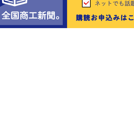
会
会員ページ