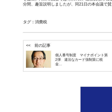
分間、趣旨説明しましたが、同21日の本会議で賛
タグ：
消費税
<< 前の記事
個人番号制度 マイナポイント第
2弾 違法なカード強制策に税
金…