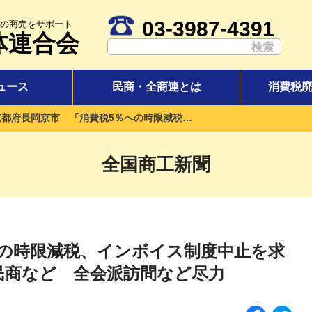
03-3987-4391
の商売をサポート
体連合会
ュース
民商・全商連とは
消費税
京都府長岡京市 「消費税5％への時限減税、インボイス制度中止を求める意見書」を採択 乙訓向日民商など 全会派訪問など尽力
全国商工新聞
への時限減税、インボイス制度中止を求
民商など 全会派訪問など尽力