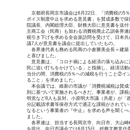
京都府長岡京市議会は6月22日、「消費税の5
ボイス制度中止を求める意見書」を賛成多数で採
院議長、内閣総理大臣、財務大臣に意見書を送付
主商工会（民商）も加わる消費税廃止乙訓各界連
税引き下げを求める全会派訪問を受けて、日本共
議7人が意見書を議会に提出していたもの。
各界連代表も務める民商の小倉勝美会長＝建築
と喜びました。
意見書は、「コロナ禍による経済の落ち込みに
民に追い打ちをかけている」と指摘し、経済活動
当分の間、消費税の5％への減税を行うこと②イ
ること」を求めました。
本会議では、維新の市議が「消費税減税は賛成
則に基づいて実施されるべきだ。事業者が、課税
明党など8人も反対。小原明大市議（共産）が「
分記載請求書等保存方式で適正な課税がされてい
なるという事業者の『中止』を求める声を聞くべ
ました。
各界連は、担当する長岡京市、向日市、大山崎
を提出。向日市議会では6月15日、総務文教常任