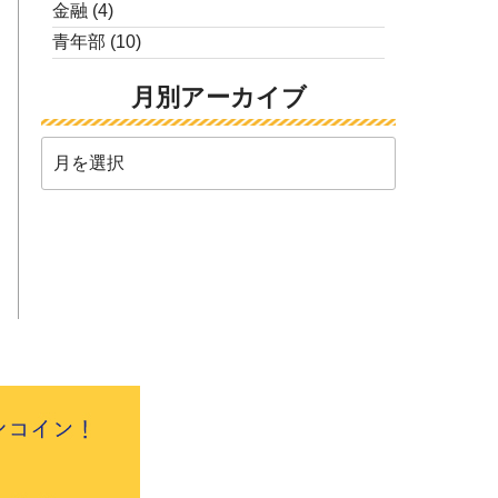
金融
(4)
青年部
(10)
月別アーカイブ
月
別
ア
ー
カ
イ
ブ