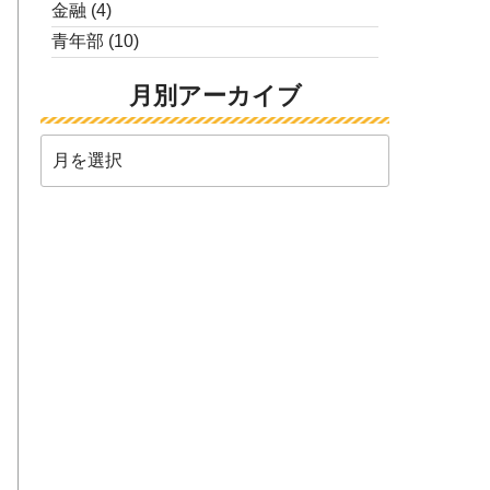
金融
(4)
青年部
(10)
月別アーカイブ
月
別
ア
ー
カ
イ
ブ