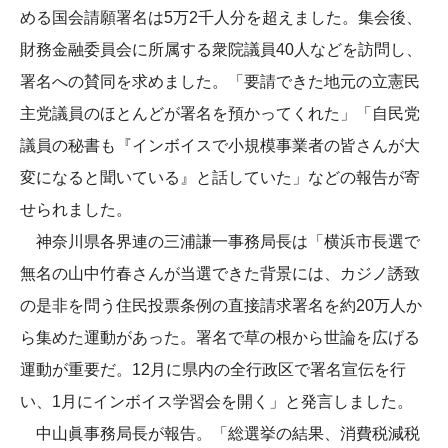
める国会請願署名は5万2千人分を超えました。集会後、
財務金融委員会に所属する衆院議員40人などを訪問し、
署名への賛同を求めました。「要請できた地元の立憲民
主党議員のほとんどが署名を預かってくれた」「自民党
議員の秘書も『インボイスで小規模事業者の皆さんが大
変になると聞いている』と話していた」などの報告が寄
せられました。
神奈川県各界連の三浦謙一事務局長は「横浜市長選で
無名の山中竹春さんが当選できた背景には、カジノ誘致
の是非を問う住民投票条例の直接請求署名を約20万人か
ら集めた運動があった。署名で草の根から世論を広げる
運動が重要だ。12月に県内の全行政区で署名宣伝を行
い、1月にインボイス学習会を開く」と発言しました。
中山眞事務局長が報告。「総選挙の結果、消費税減税