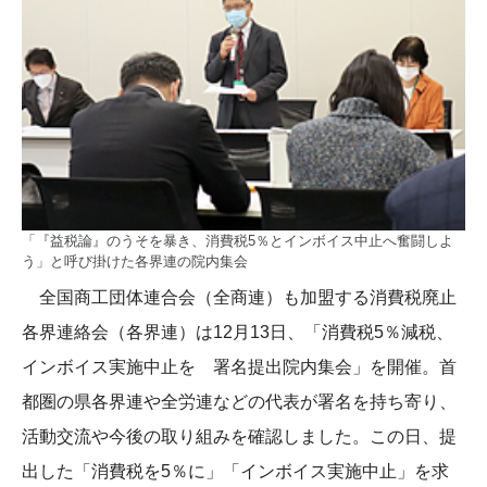
「『益税論』のうそを暴き、消費税5％とインボイス中止へ奮闘しよ
う」と呼び掛けた各界連の院内集会
全国商工団体連合会（全商連）も加盟する消費税廃止
各界連絡会（各界連）は12月13日、「消費税5％減税、
インボイス実施中止を 署名提出院内集会」を開催。首
都圏の県各界連や全労連などの代表が署名を持ち寄り、
活動交流や今後の取り組みを確認しました。この日、提
出した「消費税を5％に」「インボイス実施中止」を求