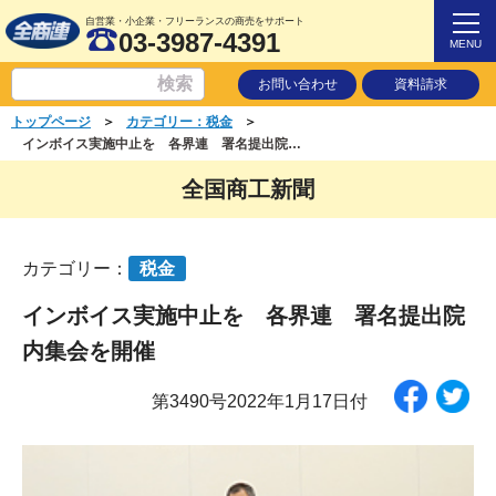
自営業・小企業・フリーランスの商売をサポート
03-3987-4391
MENU
お問い合わせ
資料請求
＞
＞
トップページ
カテゴリー：税金
インボイス実施中止を 各界連 署名提出院内集会を開催
全国商工新聞
カテゴリー：
税金
インボイス実施中止を 各界連 署名提出院
内集会を開催
第3490号2022年1月17日付