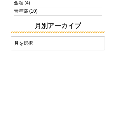
金融
(4)
青年部
(10)
月別アーカイブ
月
別
ア
ー
カ
イ
ブ