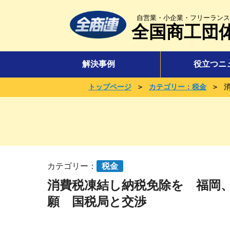
自営業・小企業・フリーランス
全国商工団
解決事例
役立つニ
＞
＞
トップページ
カテゴリー：税金
カテゴリー：
税金
消費税凍結し納税免除を 福岡、
願 国税局と交渉