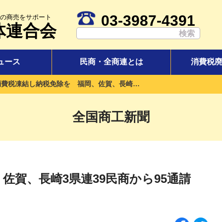
03-3987-4391
の商売をサポート
体連合会
ュース
民商・全商連とは
消費税
消費税凍結し納税免除を 福岡、佐賀、長崎3県連39民商から95通請願 国税局と交渉
全国商工新聞
佐賀、長崎3県連39民商から95通請