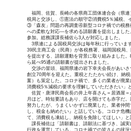
福岡、佐賀、長崎の各県商工団体連合会（県連）
税局と交渉し、①憲法の順守②消費税5％減税、
③「森友」問題の再調査④新型コロナ禍での税務
への柔軟な対応―を求める請願書を提出しました
参加。総務課課長補佐ら3人が対応しました。
3県連による国税局交渉は毎年秋に行っています
39民主商工会（民商）が各税務署、福岡国税局
を提出する、請願運動を背景に取り組みました。8
ら延べ95通の請願書が提出されました。
交渉の冒頭、福岡県連の岩下幸夫会長があいさ
創立70周年を迎えた。重税とたたかい続け、納税
案）も策定した。コロナ禍で、多くの業者が廃業
消費税5％減税の要求を理解していただきたい」
佐賀・唐津民商会長の井上年喜さん＝居酒屋＝が
月ほど。時短要請もあり、店を開けても赤字だ。
努力したが、うまくいかずに廃業した。業者仲間
し、税金も納めたい』と話している。コロナ危機
て、消費税も凍結し、納税を免除してほしい」と
課長補佐は「請願書は、請願法に基づき、誠実
行政を運営している。コロナ禍での皆さんの状況