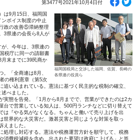
第3477号2021年10月4日付
は9月15日、福岡国
インボイス制度の中止
行政の改善⑤滞納整理
。3県連の会長ら8人が
が、今年は、3県連の
、国税庁に同一の請願書
月末までに39民商か
福岡国税局と交渉した福岡、佐賀、長崎の
つ。「全商連は8月、
各県連の役員ら
者の権利憲章（第5次
に追い込まれている。憲法に基づく民主的な税制の確立、
と述べました。
実態を告発。「1月から8月までで、営業ができたのは2カ
屋台で営業している知人は、500円ランチなどに切り替えて
では『やる気がなくなる。ちゃんと働いて売り上げを出
は世界的な大災害だ。激甚災害と同じような対策を取っ
訴えました。
に処理し対応する。憲法や税務運営方針を順守して、税務
や消費税減税を含め、出された要望は政府に上げる」と答