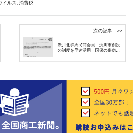
ウイルス
,
消費税
次の記事 >>
渋川北群馬民商会員 渋川市創設
の制度を早速活用 国保の傷病…