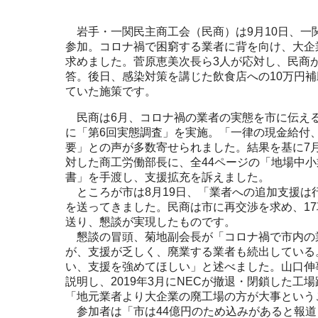
岩手・一関民主商工会（民商）は9月10日、一
参加。コロナ禍で困窮する業者に背を向け、大企
求めました。菅原恵美次長ら3人が応対し、民商
答。後日、感染対策を講じた飲食店への10万円
ていた施策です。
民商は6月、コロナ禍の業者の実態を市に伝え
に「第6回実態調査」を実施。「一律の現金給付
要」との声が多数寄せられました。結果を基に7月
対した商工労働部長に、全44ページの「地場中
書」を手渡し、支援拡充を訴えました。
ところが市は8月19日、「業者への追加支援は
を送ってきました。民商は市に再交渉を求め、1
送り、懇談が実現したものです。
懇談の冒頭、菊地副会長が「コロナ禍で市内の
が、支援が乏しく、廃業する業者も続出している
い、支援を強めてほしい」と述べました。山口伸
説明し、2019年3月にNECが撤退・閉鎖した工
「地元業者より大企業の廃工場の方が大事という
参加者は「市は44億円のため込みがあると報道