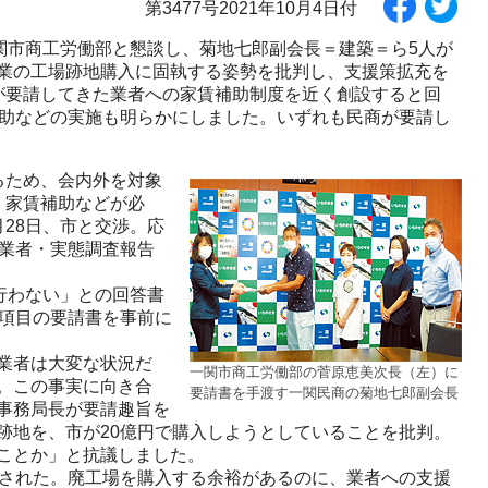
第3477号2021年10月4日付
関市商工労働部と懇談し、菊地七郎副会長＝建築＝ら5人が
業の工場跡地購入に固執する姿勢を批判し、支援策拡充を
が要請してきた業者への家賃補助制度を近く創設すると回
補助などの実施も明らかにしました。いずれも民商が要請し
るため、会内外を対象
、家賃補助などが必
28日、市と交渉。応
小業者・実態調査報告
行わない」との回答書
7項目の要請書を事前に
業者は大変な状況だ
一関市商工労働部の菅原恵美次長（左）に
。この事実に向き合
要請書を手渡す一関民商の菊地七郎副会長
事務局長が要請趣旨を
場跡地を、市が20億円で購入しようとしていることを批判。
ことか」と抗議しました。
された。廃工場を購入する余裕があるのに、業者への支援