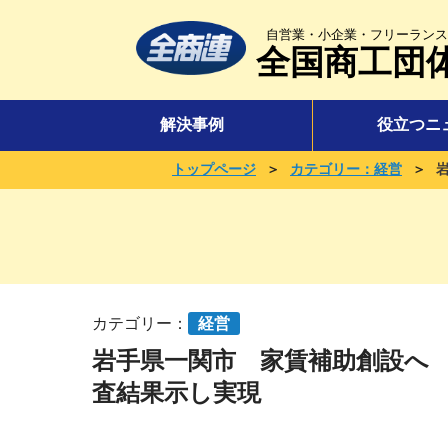
自営業・小企業・フリーランス
全国商工団
解決事例
役立つニ
＞
＞
トップページ
カテゴリー：経営
カテゴリー：
経営
岩手県一関市 家賃補助創設へ 
査結果示し実現