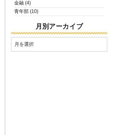
金融
(4)
青年部
(10)
月別アーカイブ
月
別
ア
ー
カ
イ
ブ