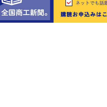
会
会員ページ