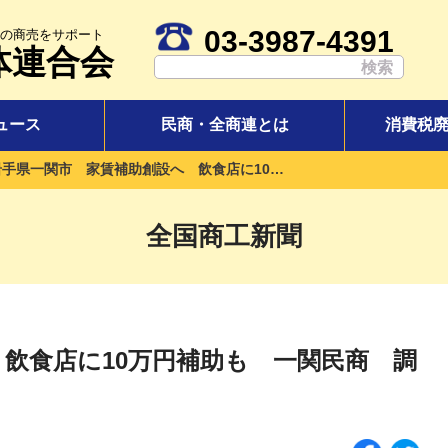
03-3987-4391
の商売をサポート
体連合会
ュース
民商・全商連とは
消費税
岩手県一関市 家賃補助創設へ 飲食店に10万円補助も 一関民商 調査結果示し実現
全国商工新聞
飲食店に10万円補助も 一関民商 調