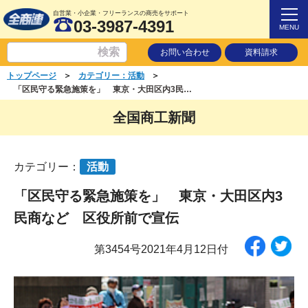
自営業・小企業・フリーランスの商売をサポート
03-3987-4391
MENU
お問い合わせ
資料請求
＞
＞
トップページ
カテゴリー：活動
「区民守る緊急施策を」 東京・大田区内3民商など 区役所前で宣伝
全国商工新聞
カテゴリー：
活動
「区民守る緊急施策を」 東京・大田区内3
民商など 区役所前で宣伝
第3454号2021年4月12日付