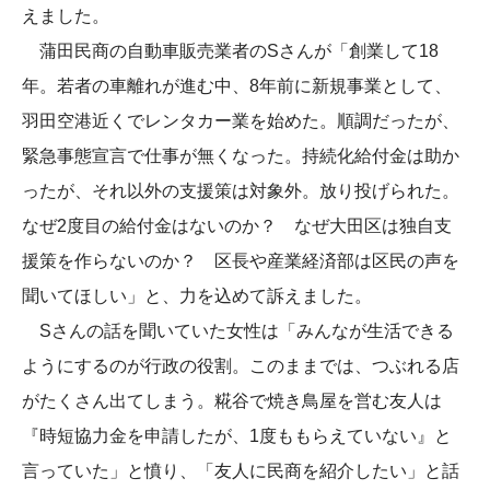
えました。
蒲田民商の自動車販売業者のSさんが「創業して18
年。若者の車離れが進む中、8年前に新規事業として、
羽田空港近くでレンタカー業を始めた。順調だったが、
緊急事態宣言で仕事が無くなった。持続化給付金は助か
ったが、それ以外の支援策は対象外。放り投げられた。
なぜ2度目の給付金はないのか？ なぜ大田区は独自支
援策を作らないのか？ 区長や産業経済部は区民の声を
聞いてほしい」と、力を込めて訴えました。
Sさんの話を聞いていた女性は「みんなが生活できる
ようにするのが行政の役割。このままでは、つぶれる店
がたくさん出てしまう。糀谷で焼き鳥屋を営む友人は
『時短協力金を申請したが、1度ももらえていない』と
言っていた」と憤り、「友人に民商を紹介したい」と話