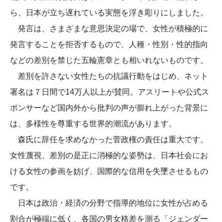
ら、日本が立ち遅れている実態を浮き彫りにしました。
発言は、さまざまな意思決定の場で、女性が積極的に
発言することを拒否するもので、人種・性別・性的指向
などの差別を禁じた五輪憲章とも相いれないものです。
差別を許さない女性たちの抗議行動をはじめ、ネット
署名は７日間で14万人以上が賛同。アスリートや公式ス
ポンサーなど国内外から批判の声が膨れ上がった背景に
は、多様性を尊重する世界的潮流があります。
森氏に辞任を求めなかった菅政権の責任は重大です。
女性蔑視、差別の是正に消極的な姿勢は、日本社会にお
ける女性の参画を妨げ、国際的な信用を失墜させるもの
です。
日本は政治・経済の分野で指導的地位に女性が占める
割合が極端に低く、各国の男女格差を測る「ジェンダー