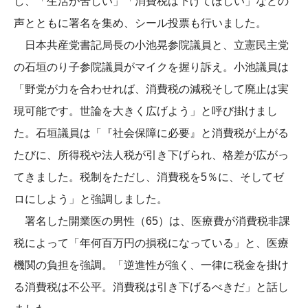
し、「生活が苦しい」「消費税は下げてほしい」などの
声とともに署名を集め、シール投票も行いました。
日本共産党書記局長の小池晃参院議員と、立憲民主党
の石垣のり子参院議員がマイクを握り訴え。小池議員は
「野党が力を合わせれば、消費税の減税そして廃止は実
現可能です。世論を大きく広げよう」と呼び掛けまし
た。石垣議員は「『社会保障に必要』と消費税が上がる
たびに、所得税や法人税が引き下げられ、格差が広がっ
てきました。税制をただし、消費税を5％に、そしてゼ
ロにしよう」と強調しました。
署名した開業医の男性（65）は、医療費が消費税非課
税によって「年何百万円の損税になっている」と、医療
機関の負担を強調。「逆進性が強く、一律に税金を掛け
る消費税は不公平。消費税は引き下げるべきだ」と話し