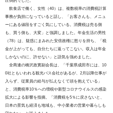
圧倒的でした。
飲食店で働く、女性（40）は、複数税率の消費税計算
事務が負担になっていると話し、「お客さんも、メニュ
ーにある値段をすごく気にしている。消費税は売る側
も、買う側も、大変」と強調しました。年金生活の男性
（78）は、疑惑にまみれた安倍政権に怒りを持ち、「税
金が上がっても、自分たちに返ってこない。収入は年金
しかないのに、許せない」と語気を強めました。
全商連の橋沢政實副会長は、「千葉県成田市には、10
0社ともいわれる観光バス会社があるが、2月以降仕事が
入らず、従業員の給与が払えなくて頭を抱えている」
と、消費税率10％への増税や新型コロナウイルスの感染
拡大による影響を指摘。「消費税を5％に戻さないと、
日本の景気も経済も地域も、中小業者の営業や暮らしも