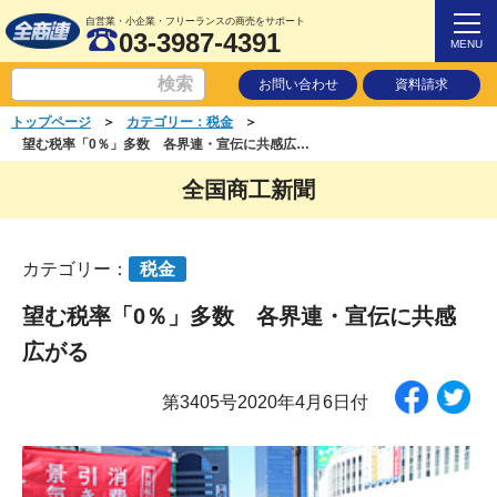
自営業・小企業・フリーランスの商売をサポート
03-3987-4391
MENU
お問い合わせ
資料請求
＞
＞
トップページ
カテゴリー：税金
望む税率「0％」多数 各界連・宣伝に共感広がる
全国商工新聞
カテゴリー：
税金
望む税率「0％」多数 各界連・宣伝に共感
広がる
第3405号2020年4月6日付