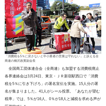
「消費税を5％に戻さないと中小業者の営業は守れない」と訴える全
商連の橋沢政實副会長
全国商工団体連合会（全商連）も加盟する消費税廃止
各界連絡会は3月24日、東京・ＪＲ新宿駅西口で「消費
税を5％に引き下げろ」の署名宣伝を実施。15人分の署
名が集まりました。41人がシール投票。「あなたが望む
税率」では、5％が16人、0％が18人と減税を求める声が