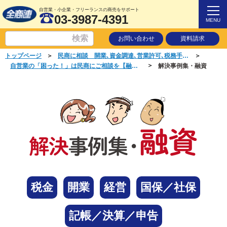
自営業・小企業・フリーランスの商売をサポート
03-3987-4391
MENU
お問い合わせ
資料請求
＞
＞
トップページ
民商に相談 開業､資金調達､営業許可､税務手続き､起業は民商へ！
＞
自営業の「困った！」は民商にご相談を【融資の相談】融資を受けられた！
解決事例集・融資
税金
開業
経営
国保／社保
記帳／決算／申告