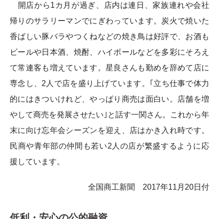
開店から1カ月が過ぎ、店内は連日、家族連れや会社
帰りのサラリーマンでにぎわっています。炭火で焼いた
香ばしい豚バラやつくねなどの焼き鳥は好評で、お酒も
ビールや日本酒、焼酎、ハイボールなどを多彩にそろえ
て常連客も増えています。星良さんも勤めを辞めて店に
専念し、2人で店を盛り上げています。｢立ち仕事で体力
的にはきついけれど、やっぱり商売は面白い。店舗を増
やして商売を発展させたい｣と話す一関さん。これから年
末に向け忘年会シーズンを迎え、店はかき入れ時です。
民商や青年部の仲間も若い2人の店が繁盛するように応
援しています。
全国商工新聞 2017年11月20日付
低利・安心の公的融資