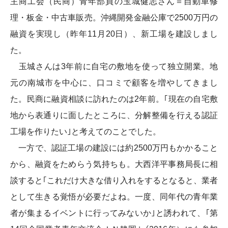
主商工会（民商）青年部員の玉城健志さん＝自動車修
理・板金・中古車販売。沖縄開発金融公庫で2500万円の
融資を実現し（昨年11月20日）、新工場を建設しまし
た。
玉城さんは3年前に自宅の敷地を使って独立開業。地
元の南城市を中心に、口コミで顧客を増やしてきまし
た。民商に融資相談に訪れたのは2年前。｢現在の自宅敷
地から表通りに面したところに、分解整備を行える認証
工場を作りたい｣と考えてのことでした。
一方で、認証工場の建設には約2500万円もかかること
から、融資をためらう気持ちも。大西洋平事務局長に相
談すると｢これだけ大きな借り入れをするとなると、業者
として生きる覚悟が必要だよね。一度、同年代の青年業
者が集まるイベントに行ってみないか｣と誘われて、｢第