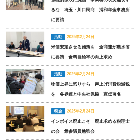
るな 埼玉・川口民商 浦和年金事務所
に要請
活動
2025年2月24日
米価安定させる施策を 全商連が農水省
に要請 食料自給率の向上求め
活動
2025年2月24日
物価上昇に怒りすら 声上げ消費税減税
を 各界連と中央社保協 宣伝署名
税金
2025年2月24日
インボイス廃止こそ 廃止求める税理士
の会 衆参議員勉強会