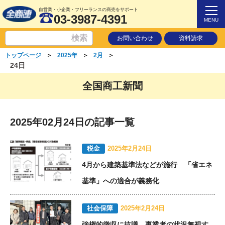
自営業・小企業・フリーランスの商売をサポート
03-3987-4391
MENU
お問い合わせ
資料請求
＞
＞
＞
トップページ
2025年
2月
24日
全国商工新聞
2025年02月24日の記事一覧
税金
2025年2月24日
4月から建築基準法などが施行 「省エネ
基準」への適合が義務化
社会保障
2025年2月24日
強権的徴収に抗議 事業者の状況無視す