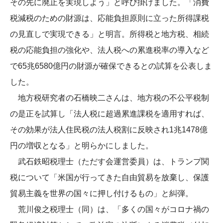
その先に廃止を実現しよう」と呼び掛けました。「消費
税減税のための財源は、応能負担原則に立った所得課税
の見直しで実現できる」と明言。所得税と地方税、相続
税の応能負担の強化や、法人税への累進税率の導入など
で65兆6580億円の財源が確保できるとの試算を公表しま
した。
地方税研究者の石橋映二さんは、地方税の不公平税制
の是正を試算し「法人税に超過累進課税を適用すれば、
その効果が法人住民税の法人税割に反映され1兆1478億
円の増収となる」と明らかにしました。
武石鉄昭税理士（ただす会運営委員）は、トランプ関
税について「米国が行ってきた自由貿易を放棄し、保護
貿易主義を世界の国々に押し付けるもの」と糾弾。
荒川俊之税理士（同）は、「多くの国々がコロナ禍の