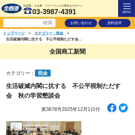
自営業・小企業・フリーランスの商売をサポート
03-3987-4391
MENU
お問い合わせ
資料請求
＞
＞
トップページ
カテゴリー：税金
生活破滅内閣に抗する 不公平税制ただす会 秋の学習懇談会
全国商工新聞
カテゴリー：
税金
生活破滅内閣に抗する 不公平税制ただす
会 秋の学習懇談会
第3678号2025年12月1日付