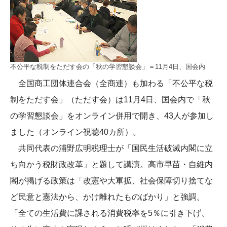
不公平な税制をただす会の「秋の学習懇談会」＝11月4日、国会内
全国商工団体連合会（全商連）も加わる「不公平な税
制をただす会」（ただす会）は11月4日、国会内で「秋
の学習懇談会」をオンライン併用で開き、43人が参加し
ました（オンライン視聴40カ所）。
共同代表の浦野広明税理士が「国民生活破滅内閣に立
ち向かう税財政改革」と題して講演。高市早苗・自維内
閣が掲げる政策は「改憲や大軍拡、社会保障切り捨てな
ど民意と憲法から、かけ離れたものばかり」と強調。
「全ての生活費に課される消費税率を5％に引き下げ、