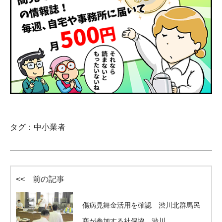
タグ：
中小業者
<< 前の記事
傷病見舞金活用を確認 渋川北群馬民
商が参加する社保協 渋川…