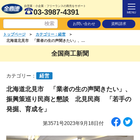
自営業・小企業・フリーランスの商売をサポート
03-3987-4391
MENU
お問い合わせ
資料請求
＞
＞
トップページ
カテゴリー：経営
北海道北見市 「業者の生の声聞きたい」、振興策巡り民商と懇談 北見民商 「若手の発掘、育成を」
全国商工新聞
カテゴリー：
経営
北海道北見市 「業者の生の声聞きたい」、
振興策巡り民商と懇談 北見民商 「若手の
発掘、育成を」
第3571号2023年9月18日付