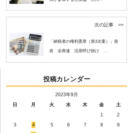
次の記事 >>
「納税者の権利憲章（第3次案）」発
表 全商連 活用呼び掛け …
投稿カレンダー
2023年9月
日
月
火
水
木
金
土
1
2
3
4
5
6
7
8
9