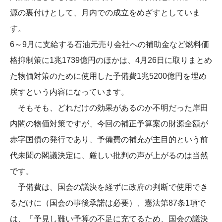
源の裏付けとして、月内での成立をめざすとしていま
す。
6～9月に支給する石油元売り会社への補助金など燃料価
格抑制策に1兆1739億円のほかは、4月26日に取りまとめ
た物価対策のために使用した予備費1兆5200億円を埋め
戻すという内容になっています。
そもそも、どれだけの効果があるのか不明だった岸田
内閣の物価対策ですが、今回の補正予算案の財源全額が
赤字国債の発行であり、予備費の補充が主目的という前
代未聞の閣議決定に、厳しい批判の声が上がるのは当然
です。
予備費は、国会の議決を経ずに政府の判断で使用でき
るだけに（国会の事後承諾は必要）、憲法第87条1項で
は、「予見し難い予算の不足に充てるため、国会の議決