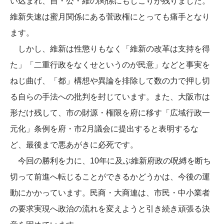
い込まれ、自・公・維の関係にもしこりが残りました。
維新失速は蜜月関係にある菅政権にとっても痛手となり
ます。
しかし、維新は性懲りもなく「維新の改革は支持を得
た」「二重行政をなくせというのが民意」などと事実を
ねじ曲げ、「都」構想や異論を排除して数の力で押し切
る自らの手法への批判を封じています。また、大阪市は
形だけ残して、市の財源・権限を府に移す「広域行政一
元化」条例を府・市2月議会に提出すると表明するな
ど、最後まで悪あがきに必死です。
今回の勝利を力に、10年に及ぶ維新府政の呪縛を断ち
切って前進へ転じることができるかどうかは、今後の運
動にかかっています。民商・大商連は、市民・中小業者
の要求実現へ政治の流れを変えようと引き続き頑張る決