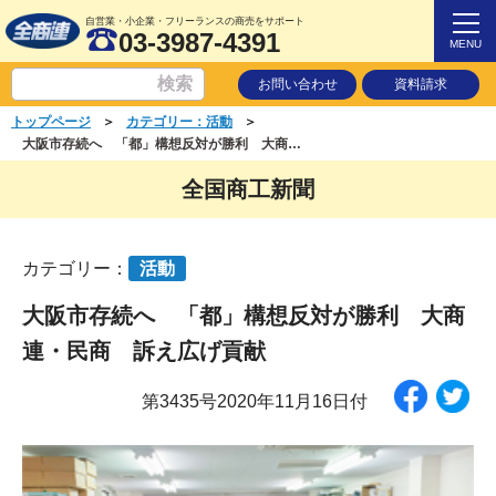
自営業・小企業・フリーランスの商売をサポート
03-3987-4391
MENU
お問い合わせ
資料請求
＞
＞
トップページ
カテゴリー：活動
大阪市存続へ 「都」構想反対が勝利 大商連・民商 訴え広げ貢献
全国商工新聞
カテゴリー：
活動
大阪市存続へ 「都」構想反対が勝利 大商
連・民商 訴え広げ貢献
第3435号2020年11月16日付