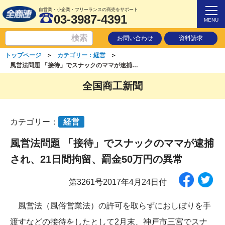
自営業・小企業・フリーランスの商売をサポート
03-3987-4391
MENU
お問い合わせ
資料請求
＞
＞
トップページ
カテゴリー：経営
風営法問題 「接待」でスナックのママが逮捕され、21日間拘留、罰金50万円の異常
全国商工新聞
カテゴリー：
経営
風営法問題 「接待」でスナックのママが逮捕
され、21日間拘留、罰金50万円の異常
第3261号2017年4月24日付
風営法（風俗営業法）の許可を取らずにおしぼりを手
渡すなどの接待をしたとして2月末、神戸市三宮でスナ