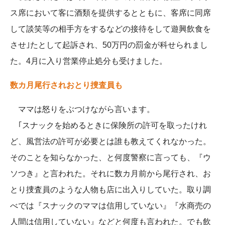
ス席において客に酒類を提供するとともに、客席に同席
して談笑等の相手方をするなどの接待をして遊興飲食を
させ｣たとして起訴され、50万円の罰金が科せられまし
た。4月に入り営業停止処分も受けました。
数カ月尾行されおとり捜査員も
ママは怒りをぶつけながら言います。
｢スナックを始めるときに保険所の許可を取ったけれ
ど、風営法の許可が必要とは誰も教えてくれなかった。
そのことを知らなかった、と何度警察に言っても、『ウ
ソつき』と言われた。それに数カ月前から尾行され、お
とり捜査員のような人物も店に出入りしていた。取り調
べでは『スナックのママは信用していない』『水商売の
人間は信用していない』などと何度も言われた。でも飲