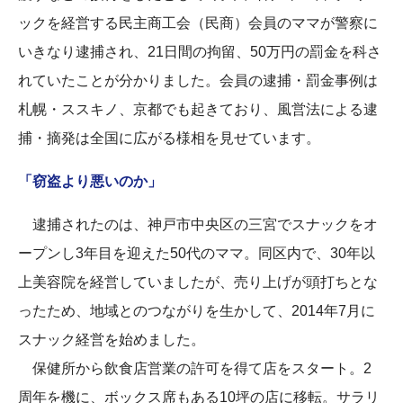
ックを経営する民主商工会（民商）会員のママが警察に
いきなり逮捕され、21日間の拘留、50万円の罰金を科さ
れていたことが分かりました。会員の逮捕・罰金事例は
札幌・ススキノ、京都でも起きており、風営法による逮
捕・摘発は全国に広がる様相を見せています。
「窃盗より悪いのか」
逮捕されたのは、神戸市中央区の三宮でスナックをオ
ープンし3年目を迎えた50代のママ。同区内で、30年以
上美容院を経営していましたが、売り上げが頭打ちとな
ったため、地域とのつながりを生かして、2014年7月に
スナック経営を始めました。
保健所から飲食店営業の許可を得て店をスタート。2
周年を機に、ボックス席もある10坪の店に移転。サラリ