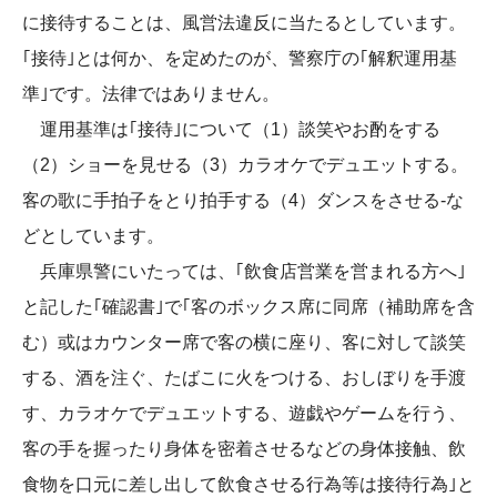
に接待することは、風営法違反に当たるとしています。
｢接待｣とは何か、を定めたのが、警察庁の｢解釈運用基
準｣です。法律ではありません。
運用基準は｢接待｣について（1）談笑やお酌をする
（2）ショーを見せる（3）カラオケでデュエットする。
客の歌に手拍子をとり拍手する（4）ダンスをさせる-な
どとしています。
兵庫県警にいたっては、｢飲食店営業を営まれる方へ｣
と記した｢確認書｣で｢客のボックス席に同席（補助席を含
む）或はカウンター席で客の横に座り、客に対して談笑
する、酒を注ぐ、たばこに火をつける、おしぼりを手渡
す、カラオケでデュエットする、遊戯やゲームを行う、
客の手を握ったり身体を密着させるなどの身体接触、飲
食物を口元に差し出して飲食させる行為等は接待行為｣と