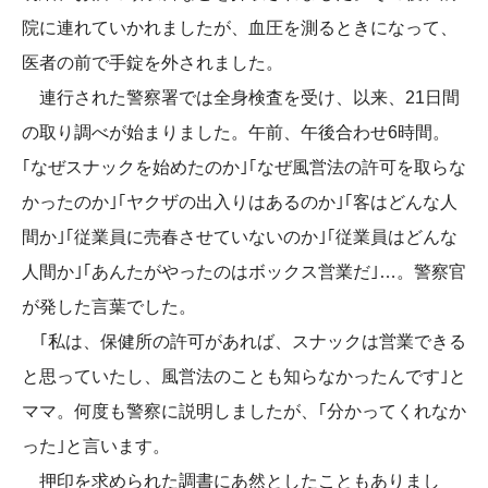
院に連れていかれましたが、血圧を測るときになって、
医者の前で手錠を外されました。
連行された警察署では全身検査を受け、以来、21日間
の取り調べが始まりました。午前、午後合わせ6時間。
｢なぜスナックを始めたのか｣｢なぜ風営法の許可を取らな
かったのか｣｢ヤクザの出入りはあるのか｣｢客はどんな人
間か｣｢従業員に売春させていないのか｣｢従業員はどんな
人間か｣｢あんたがやったのはボックス営業だ｣…。警察官
が発した言葉でした。
｢私は、保健所の許可があれば、スナックは営業できる
と思っていたし、風営法のことも知らなかったんです｣と
ママ。何度も警察に説明しましたが、｢分かってくれなか
った｣と言います。
押印を求められた調書にあ然としたこともありまし