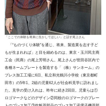
「ここでの体験を将来に生かしてほしい」と話す尾上さん
「“ものづくり体験”を通じ、将来、製造業を志す子ど
もが生まれれば」と目を細めるのは、東京・玉川民主商
工会（民商）の尾上芳明さん。尾上さんが世田谷区内で
各種ネームプレートを製造する「（株）サンネーム」の
プレス加工工場に6日、私立和光鶴川小学校（東京都町
田市）の5年1、2組の児童62人が社会科見学に訪れまし
た。見学の受け入れは、昨年に続き2回目。児童らは①
ロゴマークなどのデザイン②同校のロゴマークのプレー
トのプレス加工③炊飯器部品のプレス加工④電子機器部