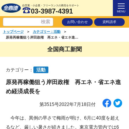
自営業・小企業・フリーランスの商売をサポート
03-3987-4391
MENU
お問い合わせ
資料請求
＞
＞
トップページ
カテゴリー：活動
原発再稼働狙う岸田政権 再エネ・省エネ進め経済成長を
全国商工新聞
カテゴリー：
活動
原発再稼働狙う岸田政権 再エネ・省エネ進
め経済成長を
第3515号2022年7月18日付
今年は、異例の早さで梅雨が明け、6月に40度を超え
るなど、厳しい暑さが続きました。東京電力管内では6