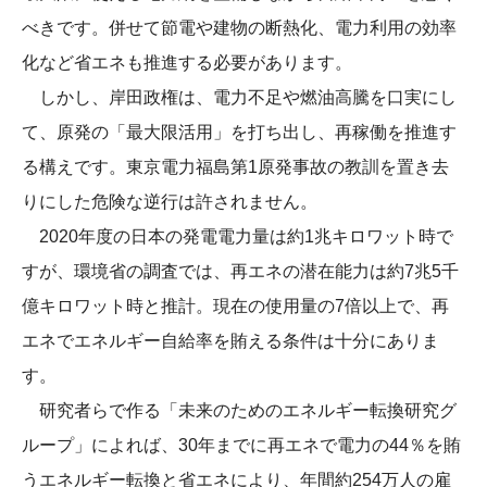
べきです。併せて節電や建物の断熱化、電力利用の効率
化など省エネも推進する必要があります。
しかし、岸田政権は、電力不足や燃油高騰を口実にし
て、原発の「最大限活用」を打ち出し、再稼働を推進す
る構えです。東京電力福島第1原発事故の教訓を置き去
りにした危険な逆行は許されません。
2020年度の日本の発電電力量は約1兆キロワット時で
すが、環境省の調査では、再エネの潜在能力は約7兆5千
億キロワット時と推計。現在の使用量の7倍以上で、再
エネでエネルギー自給率を賄える条件は十分にありま
す。
研究者らで作る「未来のためのエネルギー転換研究グ
ループ」によれば、30年までに再エネで電力の44％を賄
うエネルギー転換と省エネにより、年間約254万人の雇