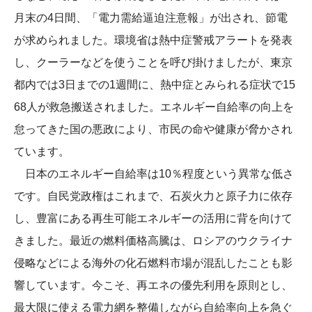
月末の4日間、「電力需給逼迫注意報」が出され、節電
が求められました。環境省は熱中症警戒アラートを発表
し、クーラーなどを使うことを呼び掛けましたが、東京
都内では3日までの1週間に、熱中症とみられる症状で15
68人が救急搬送されました。エネルギー自給率の向上を
怠ってきた国の悪政により、市民の命や健康が脅かされ
ています。
日本のエネルギー自給率は10％程度という異常な低さ
です。自民党政権はこれまで、石炭火力と原子力に依存
し、豊富にある再生可能エネルギーの活用に背を向けて
きました。最近の燃料価格高騰は、ロシアのウクライナ
侵略などによる海外の化石燃料市場が混乱したことも影
響しています。今こそ、再エネの優先利用を原則とし、
最大限に使える電力網を整備しながら自給率向上を急ぐ