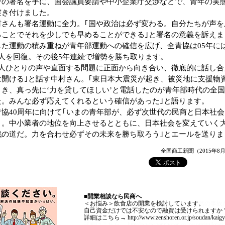
分の署名を手に、国会議員要請や中小企業庁交渉などで、青年の実
突き付けました。
さんも署名運動に全力。｢国や政治は必ず変わる。自分たちが声を
ることでそれを少しでも早めることができる｣と署名の意義を訴えま
した運動の積み重ねが青年部運動への確信を広げ、全青協は05年に
万人を回復。その後5年連続で増勢を勝ち取ります。
人ひとりの声や直面する問題に正面から向き合い、徹底的に話し合
は開ける｣と話す中村さん。｢東日本大震災が起き、被災地に支援物
とき、真っ先に‘力を貸してほしい’と電話したのが青年部時代の全
た。みんな必ず応えてくれるという確信があった｣と語ります。
協40周年に向けて｢いまの青年部が、必ず次世代の民商と日本社会
く。中小業者の地位を向上させるとともに、日本社会を変えていく
戦の道だ。力を合わせ必ずその未来を勝ち取ろう｣とエールを送りま
全国商工新聞（2015年8
■開業相談なら民商へ
■経営相談なら民商へ
＜お悩み＞飲食店の開業を検討しています。
＜お悩み＞自営業は体が資本。仕事中の突然の事故
自己資金だけでは不安なので融資は受けられますか
す。
詳細はこちら→ http://www.zenshoren.or.jp/soudan/kaigy
自営業主でも労働保険に入れませんか？
詳細はこちら→ http://www.zenshoren.or.jp/soudan/keiei.