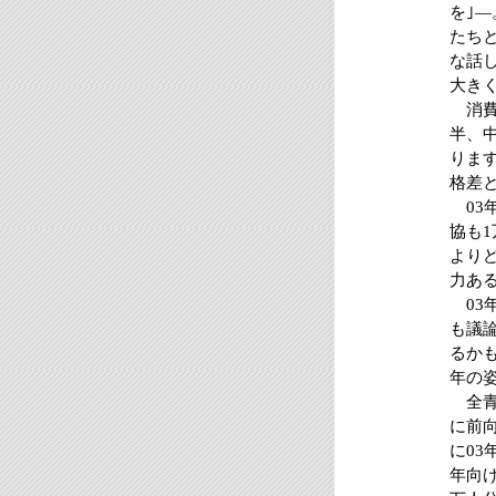
を｣
たち
な話
大き
消費
半、
りま
格差
03
協も
より
力あ
03
も議
るか
年の
全青
に前
に0
年向