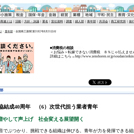
全商連とは
｜
活動
｜
方針・決議
｜
署名
｜
宣伝資料
｜
調査
｜
婦人部
｜
青年部
｜
共済会
｜
商工研究所
｜
発
ジ
>
青年部
>
全国商工新聞 第3182号8月31日付
■消費税の相談
■融資相談なら民商へ
＜お悩み＞転嫁できない消費税 ８％じゃ払えませ
＜お悩み＞銀行に融資を申し込んだのですが、断ら
詳細はこちら→http://www.zenshoren.or.jp/soudan/zeikin.
どうしたら良いでしょうか？
詳細はこちら→ http://www.zenshoren.or.jp/soudan/yuush
部
協結成40周年 （6）次世代担う業者青年
増やして声上げ 社会変える展望開く
音でぶつかり、挑戦できる組織は伸びる。青年が力を発揮できる組