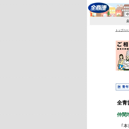
トップペー
青年
全青
仲間
｢本