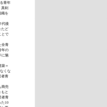
する青年
、真剣
組織を
年代後
をたど
ことで
た全青
青年の
年に魅
建築＝
がなくな
業者青
も商売
をもと
業者青
た10