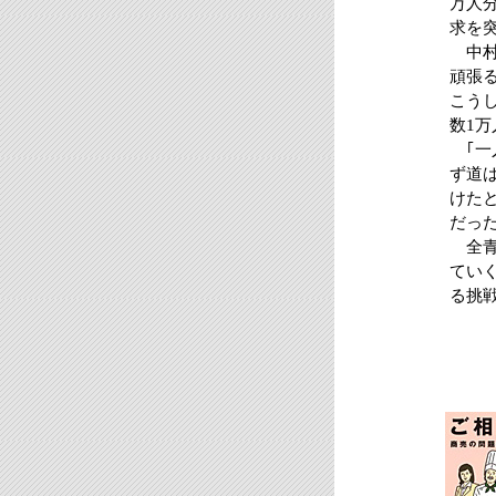
万人
求を
中村
頑張
こう
数1
｢一
ず道
けた
だっ
全青
てい
る挑