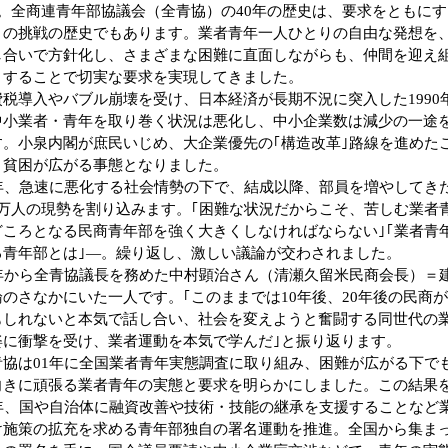
―。全商連青年部協議会（全青協）の40年の歴史は、要求をともに
との挑戦の歴史でもあります。業者青年一人ひとりの自由な発想を
し合いで方針化し、さまざまな困難に直面しながらも、仲間を迎え
くすることで切実な要求を実現してきました。
税導入やバブル崩壊を受け、日本経済が長期不況に突入した1990
中小業者・青年を取り巻く状況は悪化し、中小企業数は減少の一途
す。小泉内閣が庶民いじめ、大企業優先の｢構造改革｣路線を進めた
と貧困が広がる事態となりました。
年、急速に悪化する社会情勢の下で、結成以降、部員を増やしてき
1万人の現勢を割り込みます。｢困難な状況だからこそ、苦しむ業者
どころとなる民商青年部を強く大きくしなければならない｣｢業者青
る青年部とは｣―。繰り返し、激しい議論が交わされました。
年から全青協議長を務めた中村顕治さん（清瀬久留米民商会長）＝
論のさなかにいた一人です。｢このままでは10年後、20年後の民商
もしれないと本気で話し合い、社会を変えようと奮闘する同世代の
姿に衝撃を受け、業者運動を本気で学んだ｣と振り返ります。
協は01年に全国業者青年実態調査に取り組み、困難が広がる下で
向きに頑張る業者青年の実態と要求を明らかにしました。この結果
3年、国や自治体に融資改善や技術・技能の継承を支援することなど
け施策の拡充を求める青年部独自の署名運動を推進。全国から集まっ