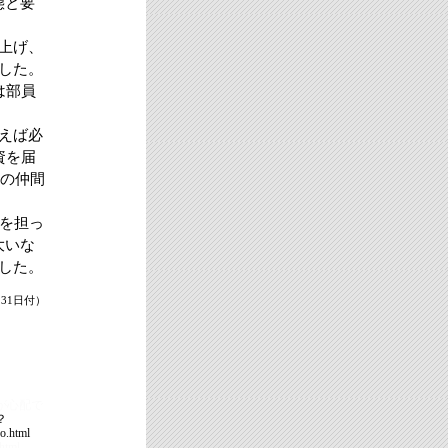
態と要
上げ、
した。
は部員
えば必
資を届
国の仲間
を担っ
大いな
した。
月31日付）
が心配で
？
o.html
html