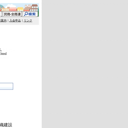
行案内
｜
入会申込
｜
リンク
ん
れました…
html
i.html
織建設