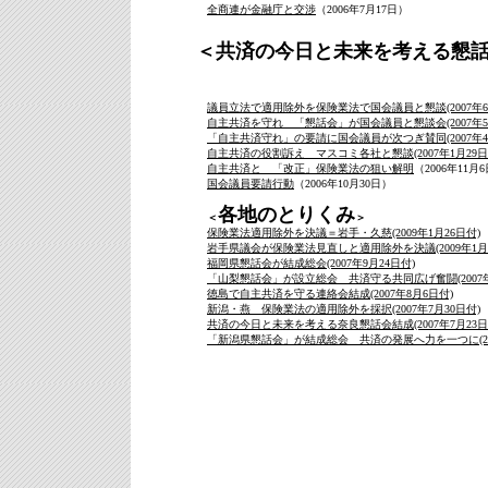
全商連が金融庁と交渉
（2006年7月17日）
＜共済の今日と未来を考える懇
議員立法で適用除外を保険業法で国会議員と懇談(2007年6
自主共済を守れ 「懇話会」が国会議員と懇談会(2007年5月
「自主共済守れ」の要請に国会議員が次つぎ賛同(2007年4月
自主共済の役割訴え マスコミ各社と懇談(2007年1月29日
自主共済と 「改正」保険業法の狙い解明
（2006年11月
国会議員要請行動
（2006年10月30日）
各地のとりくみ
＜
＞
保険業法適用除外を決議＝岩手・久慈(2009年1月26日付)
岩手県議会が保険業法見直しと適用除外を決議(2009年1月1
福岡県懇話会が結成総会(2007年9月24日付)
「山梨懇話会」が設立総会 共済守る共同広げ奮闘(2007年
徳島で自主共済を守る連絡会結成(2007年8月6日付)
新潟・燕 保険業法の適用除外を採択(2007年7月30日付)
共済の今日と未来を考える奈良懇話会結成(2007年7月23日
「新潟県懇話会」が結成総会 共済の発展へ力を一つに(200