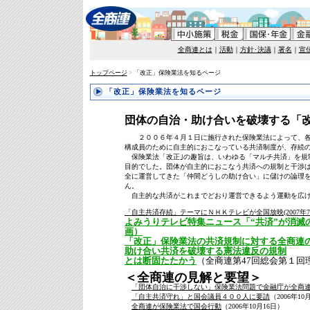
全商連とは
｜
活動
｜
方針･決議
｜
署名
｜
宣
トップページ
>
「改正」保険業法を知るページ
「改正」保険業法を知るページ
団体の自治・助け合いを破壊する「
２００６年４月１日に施行された保険業法によって、各
構成員のために自主的におこなっている共済制度が、存続
保険業法「改正｣の趣旨は、いわゆる「マルチ共済」を規
目的でした。団体が自主的におこなう共済への規制と干渉
全に運営してきた「仲間どうしの助け合い」に儲けの論理
ん。
自主的な共済がこれまでどおり運営できるよう運動を広
「自主共済存続」テーマにＮＨＫテレビが全国放映(2007年7月
よみうりテレビ特集ニュース「“共済”が消滅
画）
「改正」保険業法の共済規制に対する全商連
助け合い共済を破壊する憲法違反の規制
とは断固たたかう
（全商連第47回総会第１回
＜全商連の見解と要望＞
「団体自治に干渉しない」保険業法問題で金融庁が全商連に
「自主共済守れ」と国会議員４００人に要請
（2006年10
全商連が保険業法で国会行動
（2006年10月16日）