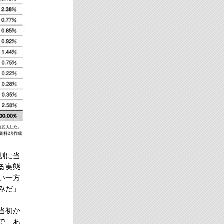
割に当
る実態
い一方
みだ」
当初か
で、あ