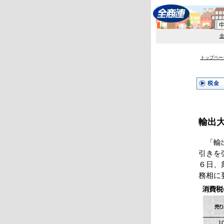
トップペー
税金
輸出
「輸出
引きを
６日、
務相に