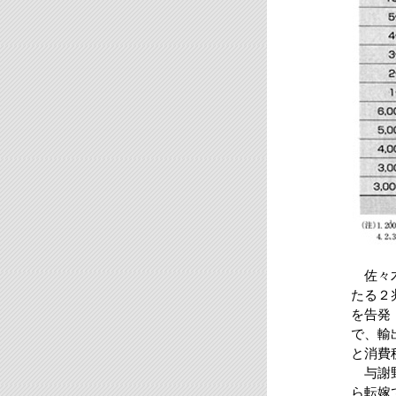
佐々木
たる２
を告発
で、輸
と消費
与謝野
ら転嫁