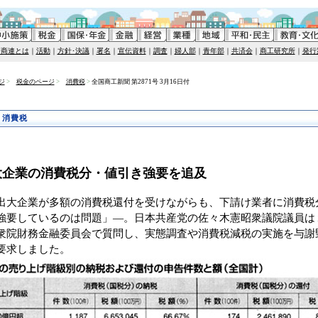
全商連とは
｜
活動
｜
方針･決議
｜
署名
｜
宣伝資料
｜
調査
｜
婦人部
｜
青年部
｜
共済会
｜
商工研究所
｜
発行
ジ
>
税金のページ
>
消費税
>
全国商工新聞 第2871号 3月16日付
 消費税
大企業の消費税分・値引き強要を追及
大企業が多額の消費税還付を受けながらも、下請け業者に消費税
強要しているのは問題」―。日本共産党の佐々木憲昭衆議院議員は
衆院財務金融委員会で質問し、実態調査や消費税減税の実施を与謝
要求しました。