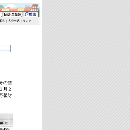
案内
｜
入会申込
｜
リンク
分の値
２月２
野馨財