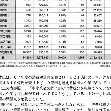
氏は、０７年度の消費税還付金額２兆７５２１億円のうち、約９
兆４６１９億円が売り上げ１０億円を超える輸出大企業で占めてい
（上の表参照）。「中小業者の約７割が消費税分を転嫁できていな
出大企業は戻し税が還付されてボロもうけしている。不公平な仕組
税の問題点を追及しました。
財務相は、税制において還付は当然としながらも、「消費税導入
できない問題が起きないように、周知徹底してきた。値引きは不当