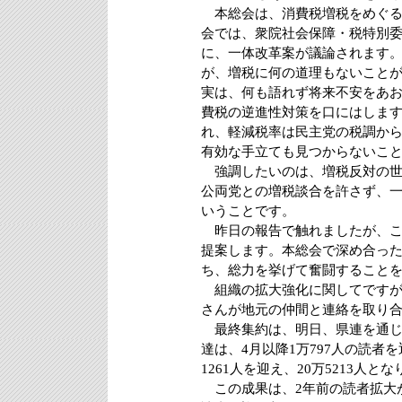
本総会は、消費税増税をめぐる
会では、衆院社会保障・税特別委
に、一体改革案が議論されます
が、増税に何の道理もないこと
実は、何も語れず将来不安をあ
費税の逆進性対策を口にはしま
れ、軽減税率は民主党の税調か
有効な手立ても見つからないこ
強調したいのは、増税反対の世
公両党との増税談合を許さず、
いうことです。
昨日の報告で触れましたが、こ
提案します。本総会で深め合っ
ち、総力を挙げて奮闘すること
組織の拡大強化に関してですが
さんが地元の仲間と連絡を取り
最終集約は、明日、県連を通じ
達は、4月以降1万797人の読者を
1261人を迎え、20万5213人と
この成果は、2年前の読者拡大が8