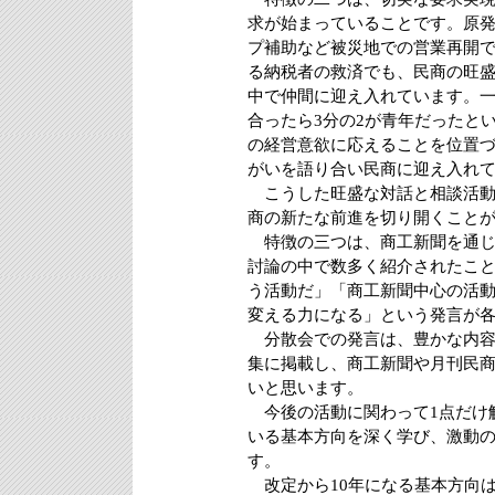
求が始まっていることです。原
プ補助など被災地での営業再開
る納税者の救済でも、民商の旺
中で仲間に迎え入れています。
合ったら3分の2が青年だったと
の経営意欲に応えることを位置
がいを語り合い民商に迎え入れ
こうした旺盛な対話と相談活動
商の新たな前進を切り開くこと
特徴の三つは、商工新聞を通じ
討論の中で数多く紹介されたこ
う活動だ」「商工新聞中心の活
変える力になる」という発言が
分散会での発言は、豊かな内容
集に掲載し、商工新聞や月刊民
いと思います。
今後の活動に関わって1点だけ
いる基本方向を深く学び、激動
す。
改定から10年になる基本方向