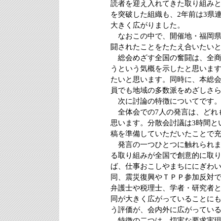
読者を迎え入れてきた取り組み
を突破した組織も、2年前は3県連
大きく広がりました。
なおこの中で、開催地・福岡県
闘されたことをたたえ合いたい
総会めざす全国の奮闘は、全商
うという気概を示したと思いま
たいと思います。同時に、本総
員でも地域の多数派をめざしさ
次に討論の特徴についてです
全体会での7人の発言は、どれ
思います。分散会討議は3時間と
稿を準備していただいたことで
発言の一つひとつに触れられま
る取り組みが全国で創意的に取
ば、仕事おこしやまちににぎわ
同、震災復興やＴＰＰ参加反対
弁護士や税理士、学者・研究者
同が大きく広がっていることに
う評価が、会内外に広がってい
特徴の二つは、切実な要求実現