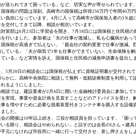
知が送られてきて困っている」など、切実な声が寄せられています
、国保税の問題は深刻。高崎市の国保税は所得250万円で年間40万
重い負担になっています。4月に入って高崎市が国保加入者の3％超
書を交付してきて以降、相談が相次いでいます。
対策部は6月23日に学習会を開き、7月18日には国保税と住民税の
請を行いました。参加者は「夫の仕事が激減し、私も心臓病があっ
。国保税が高過ぎて払えない」「親会社の契約変更で仕事が激減。
崩している」「夫が病気で1年も仕事ができていない。生命保険を解
している」など実情を訴え、国保税と住民税の減免申請書を提出し
、5月20日の相談会には国保税が払えずに資格証明書が交付されて
明らかに。高崎中央病院に相談して無料・低額診療制度を利用して
られるようにしました。
相談では、建設業者が2月4日に開いた金融検討委員会に参加して3
資を実現。事業や資金計画を見直すことなどのアドバイスを受け、
仕事を増やすために必要な脱着装置付きコンテナ車を購入する設備
しました。
会の開催は10年以上続き、三役が相談員を担っています。「困っ
がいる限り、相談会はやめられない」と話すのは会長のIさん＝建具
が手元になければ市役所に一緒に行って交付させ、差し押さえをし