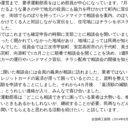
の運営まで、要求運動部長をはじめ部員が中心になっています。7月
うだるような暑さの中で地元の役員にも協力を呼びかけて町内に宣
らせ、街頭でものぼりを持ってハンドマイクで相談会を案内。のぼ
しかけてくる人と対話しながら宣伝をし、住宅地にはチラシをポス
ました。
ではこれまでも確定申告の時期に支部ごとに相談会を開いていま
まったく開かれていなかった地域があり、地域によっては民商が知
せんでした。役員会では三次市甲奴町、安芸高田市の八千代町、美
高宮町、向原町で1カ月ごとに順番で相談会を開くことを決め、1週
伝カーの運行やハンドマイク宣伝、チラシ配布で相談会の開催を知
。
に開いた相談会には会員の義弟が相談に訪れました。業者ではない
クレジットカードの返済が滞って困っているとのこと。資料を整え
減額を申請することにしました。それから4カ月後、「返済額の減額
た」とうれしい連絡が入り、みんなで喜び合いました。
運動部長は「どこにも相談できずに困っている業者は大勢いる。
ないときもあるかもしれないが、継続することが必要。民商ならど
も聞いてもらえると思われる活動を続けたい」と話しています。
全国商工新聞（2014年8