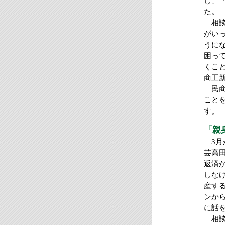
し、
た。
相談
がい
うに
困っ
くこ
商工
民商
こと
す。
「親
3月
芸高
返済
しな
産す
ンか
に話
相談