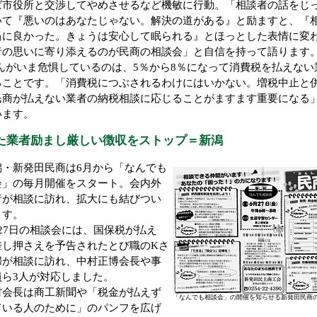
ば市役所と交渉してやめさせるなど機敏に行動。「相談者の話をじ
いて『悪いのはあなたじゃない。解決の道がある』と励ますと、『
当に良かった。きょうは安心して眠られる』とほっとした表情に変
者の思いに寄り添えるのが民商の相談会」と自信を持って語ります
んがいま危惧しているのは、5％から8％になって消費税を払えない
ることです。「消費税につぶされるわけにはいかない。増税中止と
民商が払えない業者の納税相談に応じることがますます重要になる
います。
た業者励まし厳しい徴収をストップ＝新潟
・新発田民商は6月から「なんでも
会」の毎月開催をスタート。会内外
者が相談に訪れ、拡大にも結びつい
ます。
27日の相談会には、国保税が払え
差し押さえを予告されたとび職のKさ
婦が相談に訪れ、中村正博会長や事
員ら3人が対応しました。
会長は商工新聞や「税金が払えず
「なんでも相談会」の開催を知らせる新発田民商
ている人のために」のパンフを広げ