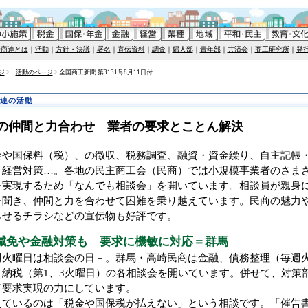
全商連とは
｜
活動
｜
方針・決議
｜
署名
｜
宣伝資料
｜
調査
｜
婦人部
｜
青年部
｜
共済会
｜
商工研究所
｜
発
ジ
>
活動のページ
>
全国商工新聞 第3131号8月11日付
連の活動
の仲間と力合わせ 業者の要求とことん解決
や国保料（税）、の徴収、税務調査、融資・資金繰り、自主記帳
、経営対策…。各地の民主商工会（民商）では小規模事業者のさま
を実現するため「なんでも相談会」を開いています。相談員が親身
を聞き、仲間と力を合わせて困難を乗り越えています。民商の魅力
らせるチラシなどの宣伝物も好評です。
減免や金融対策も 要求に機敏に対応＝群馬
火曜日は相談会の日－。群馬・高崎民商は金融、債務整理（毎週
、納税（第1、3火曜日）の各相談会を開いています。併せて、対策
て要求実現の力にしています。
ているのは「税金や国保税が払えない」という相談です。「催告