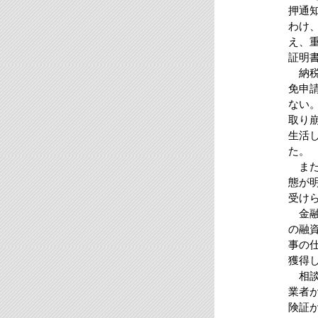
押通
わけ
え、
証明
納税
免申
ない
取り
生活
た。
また
態が
受け
金融
の融
事の
獲得
相談
業者
険証