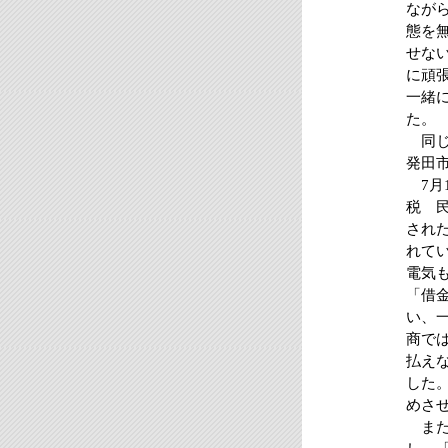
なが
態を
せな
に頑
一緒
た。
同じ
発田
7月
税 
され
れて
電気
「借
い、
商で
払え
した
めさ
また