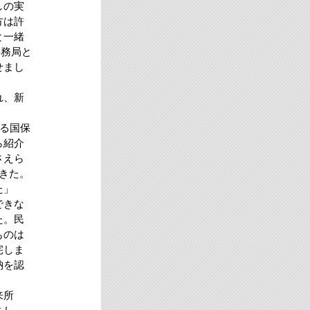
しの実
方は許
と一緒
事務局と
せまし
れ、新
る国保
ら紹介
さえら
きた。
た」
できな
た。民
ものは
宅しま
納を認
来所