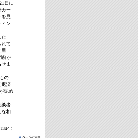
21日に
伝カー
りを見
ティン
した
られて
土里
間前か
らせま
もの
て返済
が認め
相談者
んな相
月11日付）