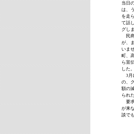
当日
は、
を走
て話
グし
民商
が、
いま
町、
ら宣
した
3月
の、
額の
られ
要求
が来
談で