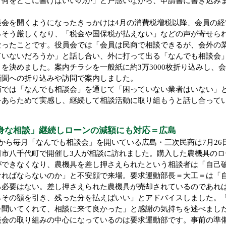
「何をどこに書けばいいのか」と戸惑いながら、申請書に書き込み
会を開くようになったきっかけは4月の消費税増税以降、会員の経
っそう厳しくなり、「税金や国保税が払えない」などの声が寄せら
なったことです。役員会では「会員は民商で相談できるが、会外の
ていないだろうか」と話し合い、外に打って出る「なんでも相談会
とを決めました。案内チラシを一般紙に約3万3000枚折り込みし、
新聞への折り込みや訪問で案内しました。
では「なんでも相談会」を通じて「困っていない業者はいない」
をあらためて実感し、継続して相談活動に取り組もうと話し合って
身な相談」継続しローンの減額にも対応＝広島
から毎月「なんでも相談会」を開いている広島・三次民商は7月26
田市八千代町で開催し3人が相談に訪れました。購入した農機具のロ
ができなくなり、農機具を差し押さえられたという相談者は「自己
ければならないのか」と不安顔で来場。要求運動部長＝大工＝は「
る必要はない。差し押さえられた農機具が売却されているのであれ
らその額を引き、残った分を払えばいい」とアドバイスしました。
を聞いてくれて、相談に来て良かった」と感謝の気持ちを述べまし
会の取り組みの中心になっているのは要求運動部です。事前の準