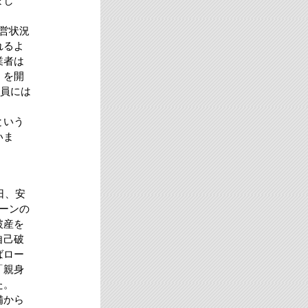
まし
営状況
れるよ
業者は
」を開
会員には
という
いま
日、安
ーンの
破産を
自己破
ばロー
「親身
た。
備から