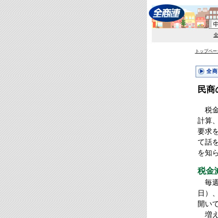
トップペー
全商
民商
税金
計算
要求
て話
を知
税金
毎週
日）
開い
増え