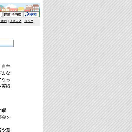
行案内
｜
入会申込
｜
リンク
・自主
ざまな
になっ
や実績
火曜
部会を
書や差