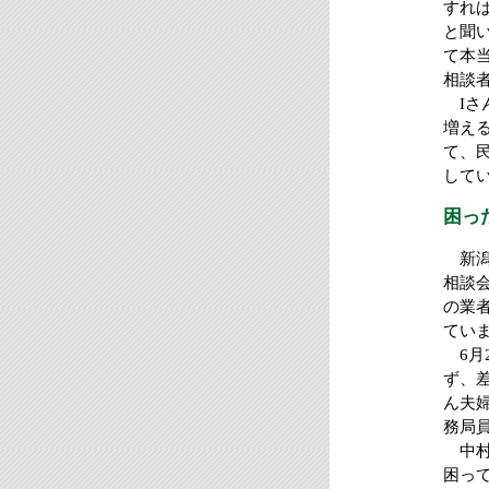
すれ
と聞
て本
相談
Iさ
増え
て、
して
困っ
新潟
相談
の業
てい
6月
ず、
ん夫
務局
中村
困っ