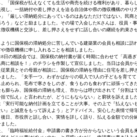
ら、「国保税が払えなくても生活や商売を続ける権利があり、暮ら
無視し、一括納付や差し押さえを迫る自治体や県の徴収機構のやり
い」「厳しい滞納処分にあっているのはあなただけではない。民商
張ろう」などと励ましました。その場で入会したKさんは、役員・
に徴収機構と交渉し、差し押さえをせずに話し合いの継続を約束さ
ように国保税の滞納処分に苦しんでいる建築業の会員も相談に訪
市や徴収機構に申し入れることを相談しました。
18日の相談会では、国保税の納付書が届く時期に合わせて「高過ぎ
民商に相談を！」のチラシを作製して宣伝しました。当日は会員か
た従業員とその母親が相談に。国保税の滞納を理由に住宅を差し押
いました。「女手一つ、わずかばかりの収入で3人の子どもを育てて
も止められ、毛布で寒さをしのぎ、食うものも食わずに頑張ってき
金も膨らみ、国保税の滞納も増え、市からは呼び出されて『分割は
一括で払え』と言われたが、どうにもならない」と窮状を訴えまし
は「実行可能な納付計画を立てることが大事。その上で『払えない
ない』と誠意をもって訴えよう」とアドバイス。安心した表情で帰
。後日、市役所と話し合い、実情を詳しく語り、払える金額での分
せました。
、「臨時福祉給付金」申請書の書き方が分からないという会員も