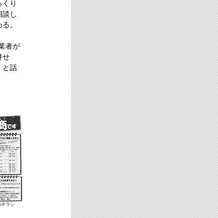
っくり
相談し
わる。
。
業者が
併せ
」と話
のチラシ