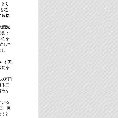
。とり
円を超
に資格
集団減
て働け
貯金を
約して
まし
いる実
診察を
50万円
解体工
資金を
ている
店。保
ようと