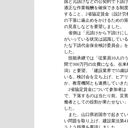
国と元請けなどの公契約で下請
適正な作業報酬を確保できる制
すること、2省協定賃金（設計労
の下落に歯止めをかけるための
の見直しなどを要望しました。
省側は「元請けから下請けにし
がいっている状況は認識してい
たな下請代金保全検討委員会』
した。
技能承継では「従業員10人のう
間で300万円の出費になる。在
潟）と要望。「建設業界で55歳以
いる。検討会を立ち上げ、ヒア
か、教育機関とも連携していき
2省協定賃金について参加者は
で、下落するのは当たり前。災
働者としての役割が果たせない
した。
また、山口県岩国市で起きてい
い問題を取り上げ、建設業法第4
うよう指導を要請しました。