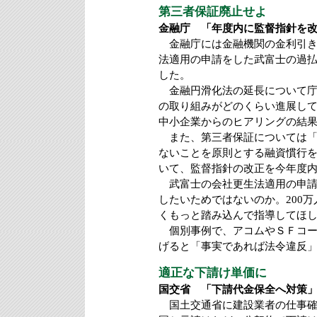
第三者保証廃止せよ
金融庁 「年度内に監督指針を
金融庁には金融機関の金利引き
法適用の申請をした武富士の過
した。
金融円滑化法の延長について庁
の取り組みがどのくらい進展して
中小企業からのヒアリングの結
また、第三者保証については「
ないことを原則とする融資慣行
いて、監督指針の改正を今年度
武富士の会社更生法適用の申請
したいためではないのか。200
くもっと踏み込んで指導してほ
個別事例で、アコムやＳＦコー
げると「事実であれば法令違反
適正な下請け単価に
国交省 「下請代金保全へ対策
国土交通省に建設業者の仕事確