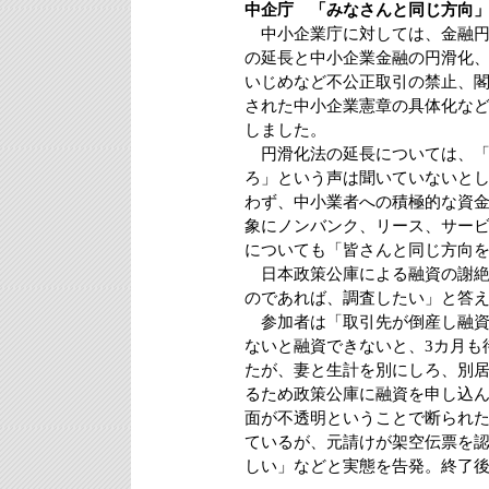
中企庁 「みなさんと同じ方向
中小企業庁に対しては、金融円
の延長と中小企業金融の円滑化
いじめなど不公正取引の禁止、
された中小企業憲章の具体化な
しました。
円滑化法の延長については、「
ろ」という声は聞いていないと
わず、中小業者への積極的な資
象にノンバンク、リース、サー
についても「皆さんと同じ方向
日本政策公庫による融資の謝絶
のであれば、調査したい」と答
参加者は「取引先が倒産し融資
ないと融資できないと、3カ月も
たが、妻と生計を別にしろ、別
るため政策公庫に融資を申し込
面が不透明ということで断られ
ているが、元請けが架空伝票を
しい」などと実態を告発。終了