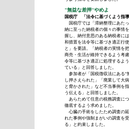
"無益な差押"やめよ
国税庁 「法令に基づくよう指
国税庁では「滞納整理にあたっ
納に至った納税者の個々の事情
握し、納付意思のある納税者に
和措置を法令等に基づき適正行
と」を要請。「納税者の実情を
商売・生活が維持できるよう考
令等に基づき適正に処理するよ
ている」と回答しました。
参加者が「国税徴収法にある"無
し押さえられた」「廃業して大
と脅かされた」など不当事例を
う伝える」と回答しました。
あらためて任意の税務調査につ
徹底するよう求めました。
心臓の手術をしたため調査の延
れた事例や強制まがいの調査を
る」と約束しました。