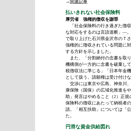
→
関連記事
払いきれない社会保険料
厚労省 強権的徴収を謝罪
「社会保険料の行き過ぎた徴収
な対応をするのは言語道断」―。
で取り上げた石川県金沢市のＴ
強権的に徴収されている問題に
する方針を示しました。
また、「分割納付の念書を取り
機構側が一方的に念書を破棄し
税徴収法に準じる」「日本年金
として扱う。請願権は受け付け
交渉には東京や広島、神奈川、兵
康保険（国保）の広域化推進を
助」発言はやめること（2）正規
保険料の徴収にあたって納税者の
請。「相互扶助」については「
た。
円滑な資金供給図れ