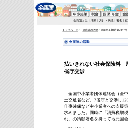
全商連とは
｜
活動
｜
方針・決議
｜
署名
｜
宣
トップページ
>
全商連の活動
>
全国商工新聞 第2947号 
全商連の活動
払いきれない社会保険料 
省庁交渉
全国中小業者団体連絡会（全中
土交通省など、7省庁と交渉し1
仕事確保など中小業者への支援
求めました。同時に「消費税増
れ」の請願署名を持って地元国