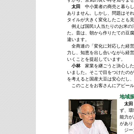
すから、景気の良い時を知りま
太田
中小業者の商売と暮らし
ありません。しかし、問題はそ
タイルが大きく変化したことも
例えば国民1人当たりのお米の
た。昔は、朝から作りたての豆
違います。
全商連の「変化に対応した経営
力し、知恵を出し合いながら経
いくことを提起しています。
小林
家業を継ごうと決心した
いました。そこで目をつけたの
を考えると国産大豆は安心だし
このことをお客さんにアピール
地域
太田
ず、環
能力が
があり
ジーン