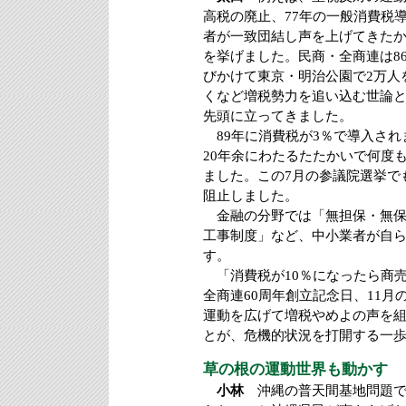
高税の廃止、77年の一般消費税
者が一致団結し声を上げてきた
を挙げました。民商・全商連は8
びかけて東京・明治公園で2万人
くなど増税勢力を追い込む世論
先頭に立ってきました。
89年に消費税が3％で導入され
20年余にわたるたたかいで何度
ました。この7月の参議院選挙で
阻止しました。
金融の分野では「無担保・無保
工事制度」など、中小業者が自
す。
「消費税が10％になったら商売
全商連60周年創立記念日、11
運動を広げて増税やめよの声を
とが、危機的状況を打開する一
草の根の運動世界も動かす
小林
沖縄の普天間基地問題で