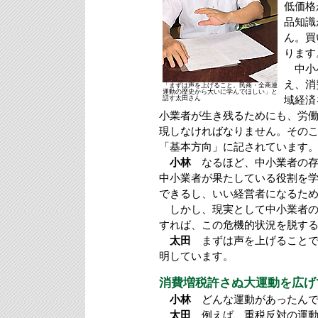
低価格
品知識
ん。買
ります
中小小
え、消
「まずは声を上げること。民商・全商連
運動の歴史から大いに学んでほしい」と
話す太田さん
域経済
小業者が生き残るためにも、労
現しなければなりません。その
「基本方向」に記されています
小林
なるほど、中小業者の存
中小業者が果たしている役割を
できるし、いい経営者になるた
しかし、現実として中小業者の
すれば、この危機的状況を脱す
太田
まずは声を上げることで
明しています。
消費増税許さぬ大運動を広げ
小林
どんな運動があったんで
太田
例えば、重税反対の運動で