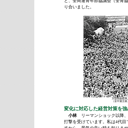
と、全商連青年部協議会（全青
り合いました。
大型間接税導
（全中連主催、
変化に対応した経営対策を強
小林
リーマンショック以降、
打撃を受けています。私は4代目