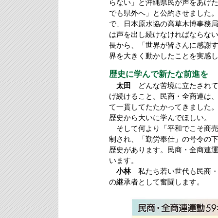
らない」と沖縄県民が声をあげ
でも県外へ」と公約させました。
で、日本原水協の高草木博事務
は声を出し続けなければならな
長から、「世界が皆さんに感謝
界を大きく動かしたことを実感
歴史に学んで新たな前進を
太田
どんな苦境に立たされて
げ続けること。民商・全商連は
て一貫してたたかってきました。
歴史から大いに学んでほしい。
そして何より「平和でこそ商売
制され、「勤労奉仕」の号令の
歴史があります。民商・全商連
います。
小林
私たち若い世代も民商・
の継承者として奮闘します。