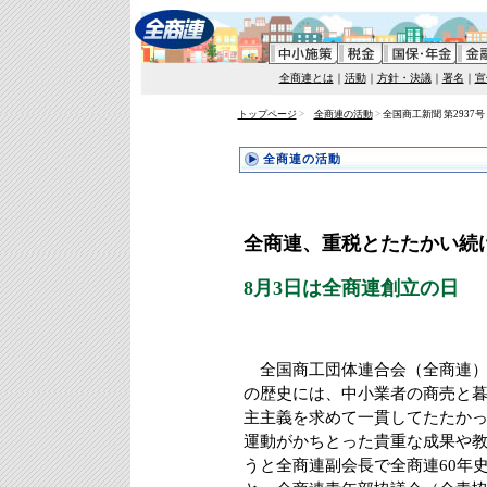
全商連とは
｜
活動
｜
方針・決議
｜
署名
｜
宣
トップページ
>
全商連の活動
>
全国商工新聞 第2937号
全商連の活動
全商連、重税とたたかい続け
8月3日は全商連創立の日
全国商工団体連合会（全商連）は2
の歴史には、中小業者の商売と
主主義を求めて一貫してたたか
運動がかちとった貴重な成果や
うと全商連副会長で全商連60年