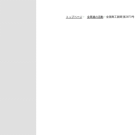
トップページ
>
全商連の活動
>
全国商工新聞 第2873号 