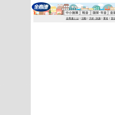
全商連とは
｜
活動
｜
方針･決議
｜
署名
｜
宣