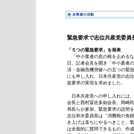
全商連の活動
緊急要求で志位共産党委員
「５つの緊急要求」を発表
「中小業者の息の根を止めるな
日、記者会見を開き「中小業者
済・金融危機突破への五つの緊
にも申し入れ、日本共産党の志
急要求の実現を求めました。
日本共産党への申し入れには、
会長と西村冨佐多副会長、岡崎
局長らが参加。緊急要求の説明
志位和夫委員長は「消費税の免
き上げは直ちにやるべきこと。
は全面的に賛同できるもの。作