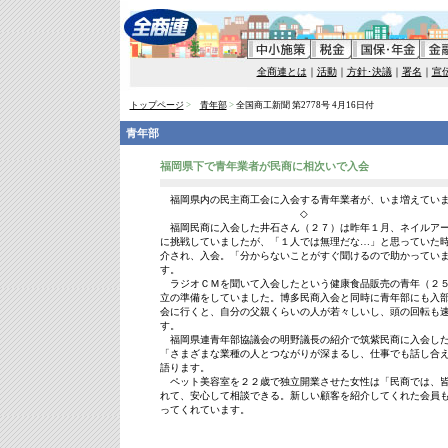
全商連とは
｜
活動
｜
方針･決議
｜
署名
｜
宣
トップページ
>
青年部
>
全国商工新聞 第2778号 4月16日付
青年部
福岡県下で青年業者が民商に相次いで入会
福岡県内の民主商工会に入会する青年業者が、いま増えてい
◇
福岡民商に入会した井石さん（２７）は昨年１月、ネイルアー
に挑戦していましたが、「１人では無理だな…」と思っていた
介され、入会。「分からないことがすぐ聞けるので助かってい
す。
ラジオＣＭを聞いて入会したという健康食品販売の青年（２５
立の準備をしていました。博多民商入会と同時に青年部にも入
会に行くと、自分の父親くらいの人が若々しいし、頭の回転も
す。
福岡県連青年部協議会の明野議長の紹介で筑紫民商に入会した
「さまざまな業種の人とつながりが深まるし、仕事でも話し合
語ります。
ペット美容室を２２歳で独立開業させた女性は「民商では、皆
れて、安心して相談できる。新しい顧客を紹介してくれた会員
ってくれています。