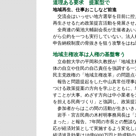
道理ある要求 提案型で
地域再生、仕事おこしなど前進
交流会はいっせい地方選挙を目前に控
再生させるため政策提言活動を発展させ
全商連の菊池大輔副会長が主催者あい
がら公約を一つも実行していない。法人
申告納税制度の骨抜きを狙う攻撃をはね
地域主権改革は人権の基盤奪う
立命館大学の平岡和久教授が「地域主
体の自立や住民の自己責任を強調する一
民主党政権の「地域主権改革」の問題点
報告と問題提起をした中山真常任理事
つける政策提案の方向を学ぶとともに、
すことが大事。めざす方向は中小業者を
を担える民商づくり」と強調し、政策提
参加者からはこの間の活動が生きいき
岩手・宮古民商の木村明事務局長は「
まった」と報告。7年間の市長との懇談
応が経済対策として実施するよう変化した
経済波及効果は18億6000万円と助成額