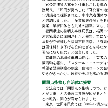
官公需施策の充実と仕事おこしを求め
務局長。「民商が提出した『官公需の地
12月議会で採択された。中小業者団体
と強調しました。「産業振興条例」を具
提案。業者団体とも共通の認識に立ち、
福岡県連の柳明夫事務局長は、福岡市で
運営協議会に諮問させたと報告。力にな
局長が立候補した福岡市長選挙。「有馬
は国保料引き下げを公約せざるを得なかっ
署名に取り組む」と発言しました。
京商連の池田靖事務局長は、「業者のつ
策活動を報告。「スクール・ニューディ
希望者登録制度の創設、住宅ローンの金
やきがきっかけ。改善や実現を求める運
問題点指摘し自治体に提案
交流会では「問題点を指摘しつつ、ど
とが大事」との発言に共感が広がるとと
との報告に関心が寄せられました。
東京・世田谷民商では「08年12月か