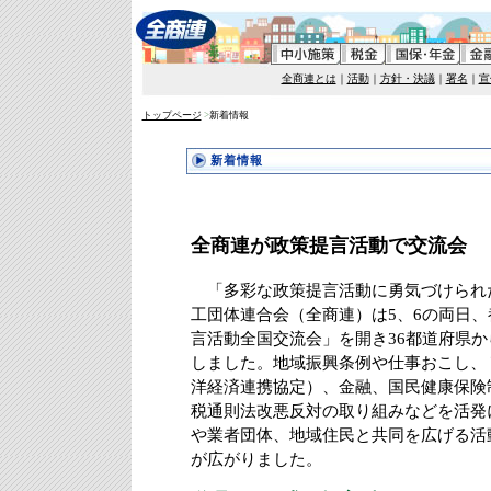
全商連とは
｜
活動
｜
方針・決議
｜
署名
｜
宣
トップページ
>
新着情報
新着情報
全商連が政策提言活動で交流会
「多彩な政策提言活動に勇気づけられ
工団体連合会（全商連）は5、6の両日
言活動全国交流会」を開き36都道府県か
しました。地域振興条例や仕事おこし、
洋経済連携協定）、金融、国民健康保険
税通則法改悪反対の取り組みなどを活発
や業者団体、地域住民と共同を広げる活
が広がりました。