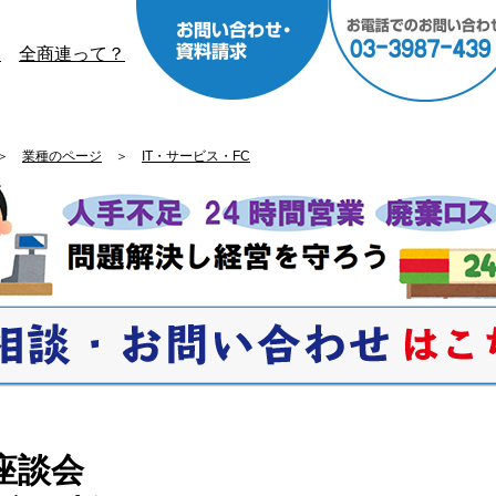
？
全商連って？
＞
業種のページ
＞
IT・サービス・FC
座談会