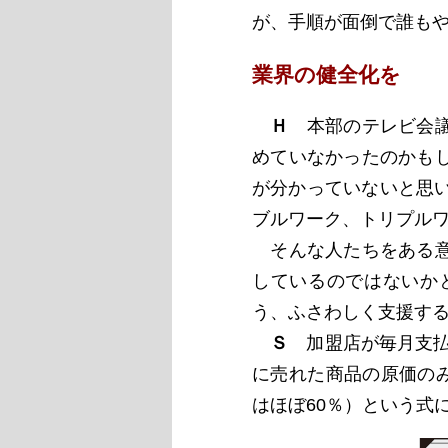
が、手順が面倒で誰も
業界の健全化を
Ｈ
本部のテレビ会議
めていなかったのかも
が分かっていないと思
ブルワーク、トリプル
そんな人たちをある意
しているのではないか
う、ふさわしく支援す
Ｓ
加盟店が毎月支払
に売れた商品の原価の
はほぼ60％）という式