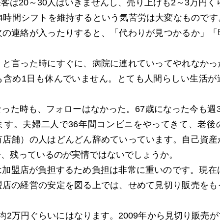
は20～30人はいきませんし、売り上げも2～3万円く
4時間シフトを維持するという気苦労は大変なものです
欠の連絡が入ったりすると、「代わりが見つかるか」「
と言った時にすぐに、病院に連れていってやれなかっ
も含め1日も休んでいません。とても人間らしい生活が
た時も、フォローはなかった。67歳になった今も週3
ます。夫婦二人で36年間コンビニをやってきて、老後
有店舗）の人はどんどん辞めていっています。自己資産
今、残っているのが実情ではないでしょうか。
加盟店が負担するため負担は非常に重いのです。現在は
盟店の経営の安定を図る上では、せめて見切り販売をも
2万円ぐらいにはなります。2009年から見切り販売