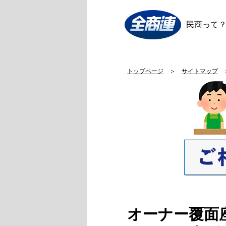
全商連
民商って
トップページ
＞
サイトマップ
オーナー覆面