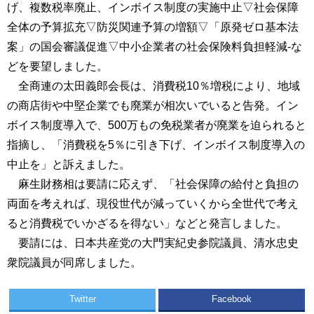
げ、複数税率廃止、インボイス制度の実施中止▽社会保障
全体の予算拡充▽防災関連予算の増額▽「原発ゼロ基本法
案」の国会審議促進▽中小企業者の社会保険料負担軽減-な
どを要望しました。
全商連の太田義郎会長は、消費税10％増税により、地域
の商店街や中堅企業でも廃業が相次いでいると告発。イン
ボイス制度導入で、500万もの免税業者が廃業を迫られると
指摘し、「消費税を5％に引き下げ、インボイス制度導入の
中止を」と訴えました。
麻生財務相は要請に応えず、「社会保障の給付と負担の
両面を考えれば、現役世代が減っていくから全世代で考え
ると消費税でいかざるを得ない」などと発言しました。
要請には、日本共産党の大門実紀史参院議員、清水忠史
衆院議員が同席しました。
Twitter
Facebook