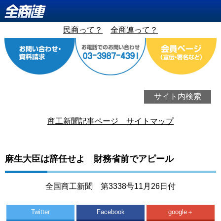
民商って？
全商連って？
サイト内検索
商工新聞記事ページ サイトマップ
麻生大臣は辞任せよ 財務省前でアピール
全国商工新聞 第3338号11月26日付
Twitter
Facebook
google＋