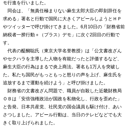
モ行進を行いました。
同会は、「無責任極まりない麻生太郎大臣の即刻辞任を
求める」署名と行動で国民に大きくアピールしようとＨＰ
やツイッターで呼び掛けてきました。6月10日の「財務省前
納税者一揆行動＋（プラス）デモ」に次ぐ2回目の行動で
す。
代表の醍醐聡氏（東京大学名誉教授）は「公文書改ざん
やセクハラを主導した人物を有能だったと評価するなど、
麻生大臣の行為はまるで炎上商法。署名も1万人を突破し
た。私たち国民がもっともっと怒りの声を上げ、麻生氏を
追放するまで運動を続けよう」と呼び掛けました。
財務省の文書改ざん問題で、職員が自殺した近畿財務局
ＯＢは「安倍強権政治が国政を私物化し、行政を歪めた」
と告発。日本共産党、社民党の国会議員も駆け付け、あい
さつしました。アピール行動は、当日のテレビなどでも大
きく取り上げられました。